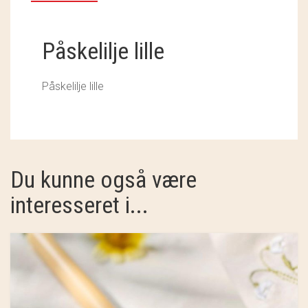
SOSCHJELDE
SÆBEVÆRKSTEDET
Påskelilje lille
THY FRAGMENTER
Påskelilje lille
THY ØKOBÆR
THYA
TORDENVAND
Du kunne også være
ANDRE BRANDS
interesseret i...