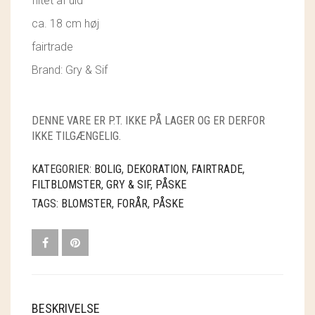
filtet af uld
GRY & SIF
ca. 18 cm høj
HAMMERSHUS FAIRTRADE
fairtrade
Brand: Gry & Sif
HARTGUT
IB LAURSEN
DENNE VARE ER P.T. IKKE PÅ LAGER OG ER DERFOR
IBU JEWELS
IKKE TILGÆNGELIG.
KINTOBE
KATEGORIER:
BOLIG
,
DEKORATION
,
FAIRTRADE
,
FILTBLOMSTER
,
GRY & SIF
,
PÅSKE
KOUSTRUP & CO.
TAGS:
BLOMSTER
,
FORÅR
,
PÅSKE
LÆSØ ULDSTUE
MADAM GRÆSKAR
SEA ART PHOTO
BESKRIVELSE