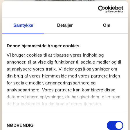
Samtykke
Detaljer
Om
Denne hjemmeside bruger cookies
Vi bruger cookies til at tilpasse vores indhold og
annoncer, til at vise dig funktioner til sociale medier og til
at analysere vores trafik. Vi deler også oplysninger om
din brug af vores hjemmeside med vores partnere inden
for sociale medier, annonceringspartnere og
ELISE 31 TÅGEDIS
analysepartnere. Vores partnere kan kombinere disse
data med andre oplysninger, du har givet dem, eller som
KR.
36,00
de har indsamlet fra din brug af deres tjenester.
Samtykkevalg
NØDVENDIG