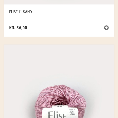
SOSCHJELDE
ELISE 11 SAND
SÆBEVÆRKSTEDET
THY FRAGMENTER
KR.
36,00
THY ØKOBÆR
THYA
TORDENVAND
ANDRE BRANDS