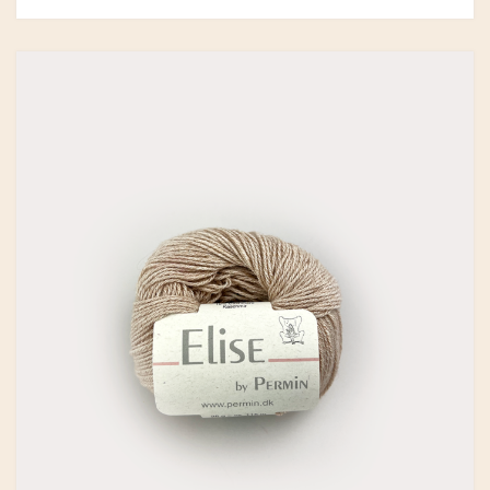
GRY & SIF
HAMMERSHUS FAIRTRADE
HARTGUT
IB LAURSEN
IBU JEWELS
KINTOBE
KOUSTRUP & CO.
LÆSØ ULDSTUE
MADAM GRÆSKAR
SEA ART PHOTO