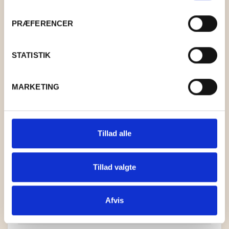
PRÆFERENCER
STATISTIK
MARKETING
Tillad alle
Tillad valgte
Afvis
ELISE 32 VINRØD