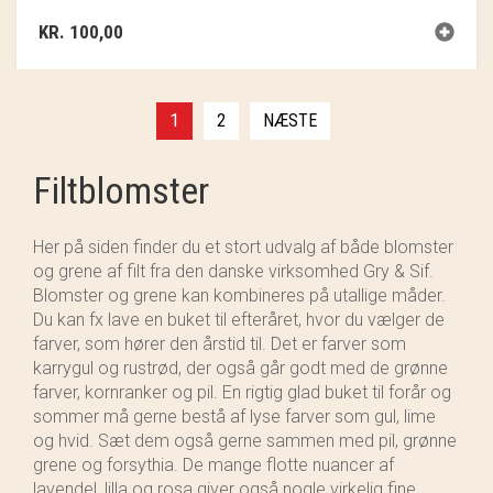
KR.
100,00
1
2
NÆSTE
Filtblomster
Her på siden finder du et stort udvalg af både blomster
og grene af filt fra den danske virksomhed Gry & Sif.
Blomster og grene kan kombineres på utallige måder.
Du kan fx lave en buket til efteråret, hvor du vælger de
farver, som hører den årstid til. Det er farver som
karrygul og rustrød, der også går godt med de grønne
farver, kornranker og pil. En rigtig glad buket til forår og
sommer må gerne bestå af lyse farver som gul, lime
og hvid. Sæt dem også gerne sammen med pil, grønne
grene og forsythia. De mange flotte nuancer af
lavendel, lilla og rosa giver også nogle virkelig fine