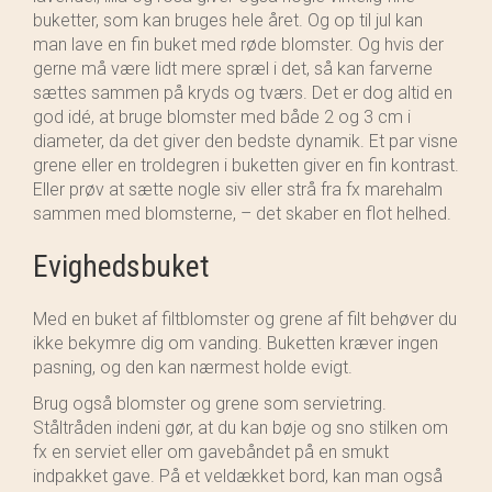
buketter, som kan bruges hele året. Og op til jul kan
man lave en fin buket med røde blomster. Og hvis der
gerne må være lidt mere spræl i det, så kan farverne
sættes sammen på kryds og tværs. Det er dog altid en
god idé, at bruge blomster med både 2 og 3 cm i
diameter, da det giver den bedste dynamik. Et par visne
grene eller en troldegren i buketten giver en fin kontrast.
Eller prøv at sætte nogle siv eller strå fra fx marehalm
sammen med blomsterne, – det skaber en flot helhed.
Evighedsbuket
Med en buket af filtblomster og grene af filt behøver du
ikke bekymre dig om vanding. Buketten kræver ingen
pasning, og den kan nærmest holde evigt.
Brug også blomster og grene som servietring.
Ståltråden indeni gør, at du kan bøje og sno stilken om
fx en serviet eller om gavebåndet på en smukt
indpakket gave. På et veldækket bord, kan man også