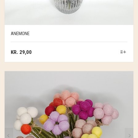
SOSCHJELDE
SÆBEVÆRKSTEDET
THY FRAGMENTER
ANEMONE
THY ØKOBÆR
KR.
29,00
THYA
TORDENVAND
ANDRE BRANDS