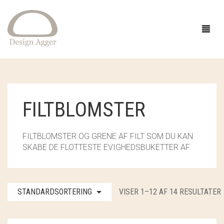
FORSIDE
FILTBLOMSTER
SHOP
FILTBLOMSTER OG GRENE AF FILT SOM DU KAN
BUTIK
GAVEIDÉER
SKABE DE FLOTTESTE EVIGHEDSBUKETTER AF
EVENTS
STRIK
INSPIRATION
TØJ
GARN
STANDARDSORTERING
VISER 1–12 AF 14 RESULTATER
OM
SMYKKER OG HÅR
OPSKRIFTER
ACCESSORIES
CAMAROSE