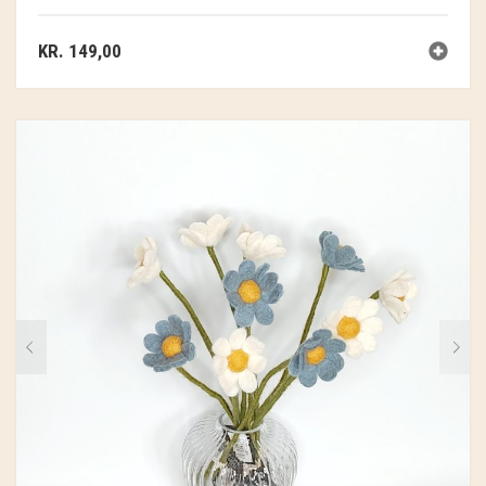
GRY & SIF
KR.
149,00
HAMMERSHUS FAIRTRADE
HARTGUT
IB LAURSEN
IBU JEWELS
KINTOBE
KOUSTRUP & CO.
LÆSØ ULDSTUE
MADAM GRÆSKAR
SEA ART PHOTO