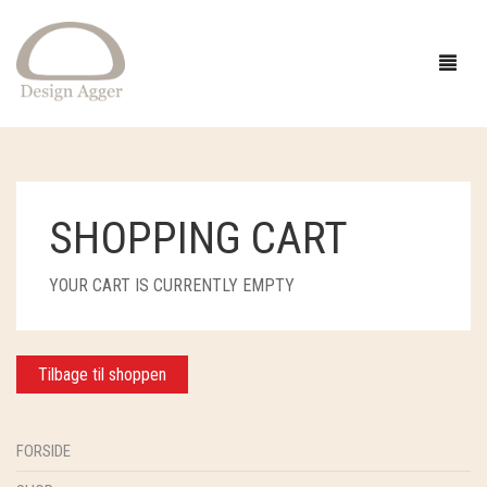
FORSIDE
SHOPPING CART
SHOP
YOUR CART IS CURRENTLY EMPTY
BUTIK
GAVEIDÉER
EVENTS
STRIK
Tilbage til shoppen
INSPIRATION
TØJ
GARN
OM
SMYKKER OG HÅR
OPSKRIFTER
ACCESSORIES
CAMAROSE
FORSIDE