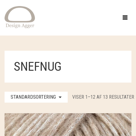
FORSIDE
SNEFNUG
SHOP
BUTIK
GAVEIDÉER
STANDARDSORTERING
VISER 1–12 AF 13 RESULTATER
EVENTS
STRIK
INSPIRATION
TØJ
GARN
OM
SMYKKER OG HÅR
OPSKRIFTER
ACCESSORIES
CAMAROSE