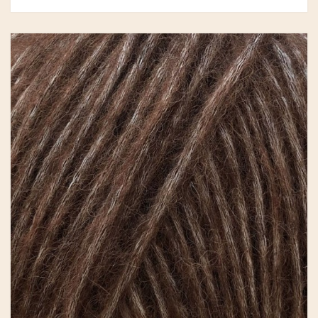
GRY & SIF
HAMMERSHUS FAIRTRADE
HARTGUT
IB LAURSEN
IBU JEWELS
KINTOBE
KOUSTRUP & CO.
LÆSØ ULDSTUE
MADAM GRÆSKAR
SEA ART PHOTO