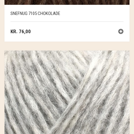
SOSCHJELDE
SNEFNUG 7105 CHOKOLADE
SÆBEVÆRKSTEDET
THY FRAGMENTER
KR.
76,00
THY ØKOBÆR
THYA
TORDENVAND
ANDRE BRANDS