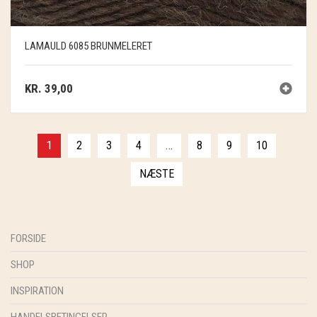
LAMAULD 6085 BRUNMELERET
KR.
39,00
1
2
3
4
…
8
9
10
NÆSTE
FORSIDE
SHOP
INSPIRATION