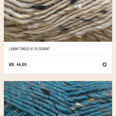
SOSCHJELDE
SÆBEVÆRKSTEDET
THY FRAGMENTER
THY ØKOBÆR
LAMA TWEED 6170 GRANIT
THYA
TORDENVAND
KR.
46,00
ANDRE BRANDS