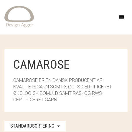
FORSIDE
CAMAROSE
SHOP
CAMAROSE ER EN DANSK PRODUCENT AF
BUTIK
GAVEIDÉER
KVALITETSGARN SOM FX GOTS-CERTIFICERET
ØKOLOGISK BOMULD SAMT RAS- OG RWS-
EVENTS
STRIK
CERTIFICERET GARN.
INSPIRATION
TØJ
GARN
OM
SMYKKER OG HÅR
OPSKRIFTER
ACCESSORIES
CAMAROSE
STANDARDSORTERING