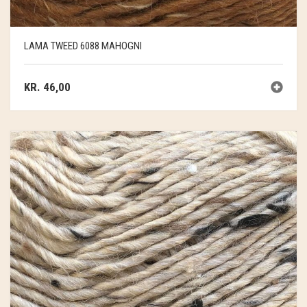
GRY & SIF
HAMMERSHUS FAIRTRADE
LAMA TWEED 6088 MAHOGNI
HARTGUT
KR.
46,00
IB LAURSEN
IBU JEWELS
KINTOBE
KOUSTRUP & CO.
LÆSØ ULDSTUE
MADAM GRÆSKAR
SEA ART PHOTO