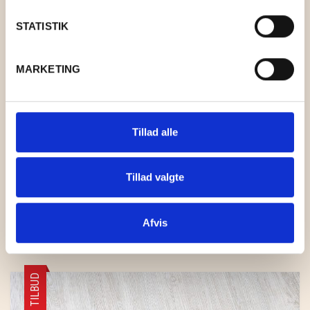
STATISTIK
MARKETING
Tillad alle
Tillad valgte
BLUSE AF SKJORTER #03
Afvis
KR.
595,00
TILBUD