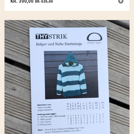
KR.
300,00
KR.
525,00