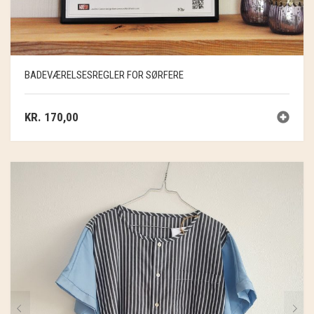
SOSCHJELDE
SÆBEVÆRKSTEDET
THY FRAGMENTER
BADEVÆRELSESREGLER FOR SØRFERE
THY ØKOBÆR
KR.
170,00
THYA
TORDENVAND
ANDRE BRANDS