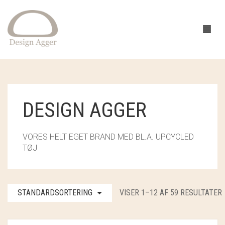
FORSIDE
DESIGN AGGER
SHOP
VORES HELT EGET BRAND MED BL.A. UPCYCLED
BUTIK
GAVEIDÉER
TØJ
EVENTS
STRIK
INSPIRATION
TØJ
GARN
STANDARDSORTERING
VISER 1–12 AF 59 RESULTATER
OM
SMYKKER OG HÅR
OPSKRIFTER
ACCESSORIES
CAMAROSE