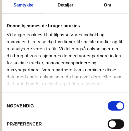
Samtykke
Detaljer
Om
Denne hjemmeside bruger cookies
Vi bruger cookies til at tilpasse vores indhold og
annoncer, til at vise dig funktioner til sociale medier og til
BLUSE AF HERRESKJORTER #02
at analysere vores trafik. Vi deler også oplysninger om
din brug af vores hjemmeside med vores partnere inden
KR.
595,00
for sociale medier, annonceringspartnere og
analysepartnere. Vores partnere kan kombinere disse
data med andre oplysninger, du har givet dem, eller som
de har indsamlet fra din brug af deres tjenester.
Samtykkevalg
NØDVENDIG
PRÆFERENCER