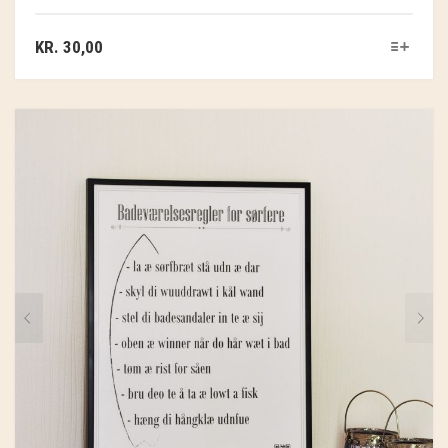
GRY & SIF
KR.
30,00
HAMMERSHUS FAIRTRADE
HARTGUT
IB LAURSEN
IBU JEWELS
KINTOBE
KOUSTRUP & CO.
LÆSØ ULDSTUE
MADAM GRÆSKAR
SEA ART PHOTO