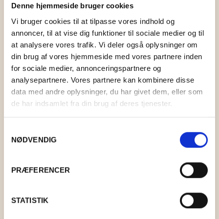
Denne hjemmeside bruger cookies
Vi bruger cookies til at tilpasse vores indhold og
annoncer, til at vise dig funktioner til sociale medier og til
at analysere vores trafik. Vi deler også oplysninger om
din brug af vores hjemmeside med vores partnere inden
for sociale medier, annonceringspartnere og
analysepartnere. Vores partnere kan kombinere disse
data med andre oplysninger, du har givet dem, eller som
de har indsamlet fra din brug af deres tjenester.
Samtykkevalg
NØDVENDIG
PRÆFERENCER
FILTEDE HAVDYR
STATISTIK
KR.
60,00
–
KR.
89,00