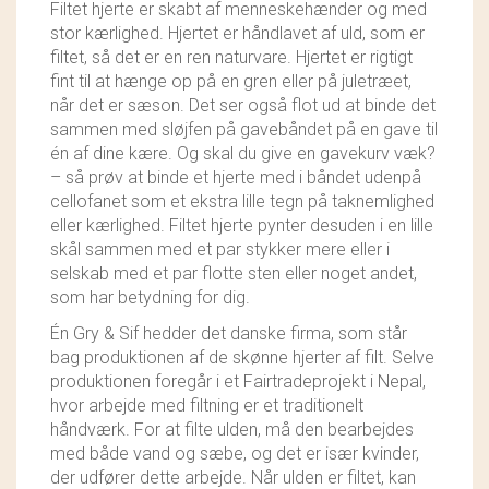
Filtet hjerte er skabt af menneskehænder og med
SOSCHJELDE
stor kærlighed. Hjertet er håndlavet af uld, som er
filtet, så det er en ren naturvare. Hjertet er rigtigt
SÆBEVÆRKSTEDET
fint til at hænge op på en gren eller på juletræet,
når det er sæson. Det ser også flot ud at binde det
THY FRAGMENTER
sammen med sløjfen på gavebåndet på en gave til
én af dine kære. Og skal du give en gavekurv væk?
THY ØKOBÆR
– så prøv at binde et hjerte med i båndet udenpå
cellofanet som et ekstra lille tegn på taknemlighed
THYA
eller kærlighed. Filtet hjerte pynter desuden i en lille
skål sammen med et par stykker mere eller i
TORDENVAND
selskab med et par flotte sten eller noget andet,
som har betydning for dig.
ANDRE BRANDS
Én Gry & Sif hedder det danske firma, som står
bag produktionen af de skønne hjerter af filt. Selve
produktionen foregår i et Fairtradeprojekt i Nepal,
hvor arbejde med filtning er et traditionelt
håndværk. For at filte ulden, må den bearbejdes
med både vand og sæbe, og det er især kvinder,
der udfører dette arbejde. Når ulden er filtet, kan