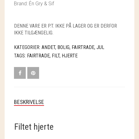
Brand: Én Gry & Sif
GRY & SIF
HAMMERSHUS FAIRTRADE
DENNE VARE ER P.T. IKKE PÅ LAGER OG ER DERFOR
HARTGUT
IKKE TILGÆNGELIG.
IB LAURSEN
KATEGORIER:
ANDET
,
BOLIG
,
FAIRTRADE
,
JUL
TAGS:
FAIRTRADE
,
FILT
,
HJERTE
IBU JEWELS
KINTOBE
KOUSTRUP & CO.
LÆSØ ULDSTUE
BESKRIVELSE
MADAM GRÆSKAR
Filtet hjerte
SEA ART PHOTO