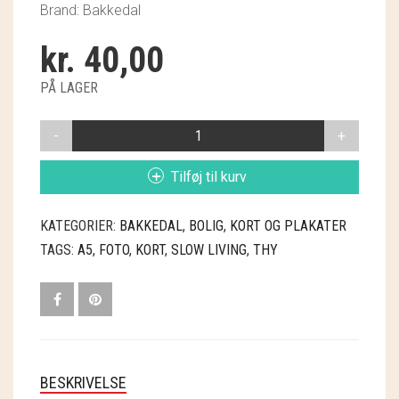
Brand: Bakkedal
GRY & SIF
kr.
40,00
HAMMERSHUS FAIRTRADE
PÅ LAGER
HARTGUT
A5
IB LAURSEN
KORT:
TRAFIKPROP
IBU JEWELS
Tilføj til kurv
I
THY
KINTOBE
KATEGORIER:
BAKKEDAL
,
BOLIG
,
KORT OG PLAKATER
ANTAL
TAGS:
A5
,
FOTO
,
KORT
,
SLOW LIVING
,
THY
KOUSTRUP & CO.
LÆSØ ULDSTUE
MADAM GRÆSKAR
SEA ART PHOTO
BESKRIVELSE