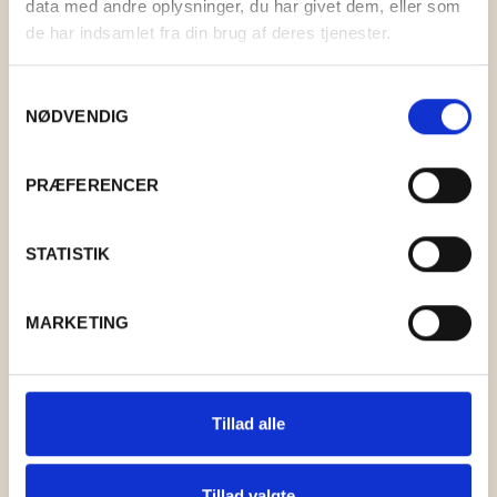
data med andre oplysninger, du har givet dem, eller som
de har indsamlet fra din brug af deres tjenester.
KR.
40,00
Samtykkevalg
NØDVENDIG
Relaterede varer
PRÆFERENCER
STATISTIK
MARKETING
Tillad alle
Tillad valgte