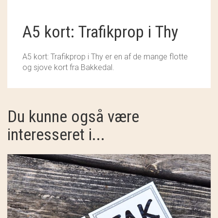
SOSCHJELDE
A5 kort: Trafikprop i Thy
SÆBEVÆRKSTEDET
THY FRAGMENTER
A5 kort: Trafikprop i Thy er en af de mange flotte
og sjove kort fra Bakkedal.
THY ØKOBÆR
THYA
Du kunne også være
TORDENVAND
interesseret i...
ANDRE BRANDS