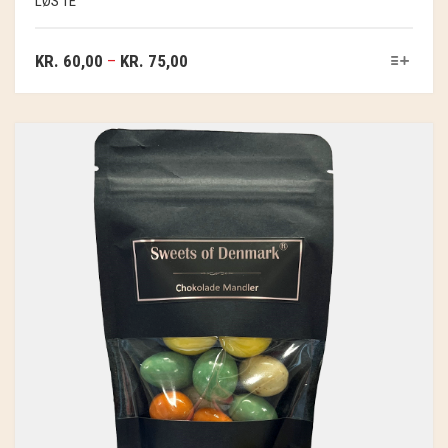
LØS TE
KR.
60,00
–
KR.
75,00