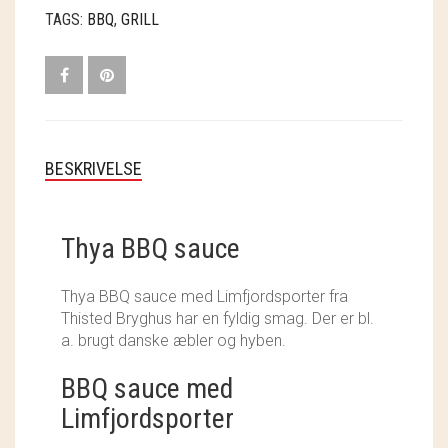
SOSCHJELDE
TAGS:
BBQ
,
GRILL
SÆBEVÆRKSTEDET
THY FRAGMENTER
THY ØKOBÆR
BESKRIVELSE
THYA
TORDENVAND
Thya BBQ sauce
ANDRE BRANDS
Thya BBQ sauce med Limfjordsporter fra
Thisted Bryghus har en fyldig smag. Der er bl.
a. brugt danske æbler og hyben.
BBQ sauce med
Limfjordsporter