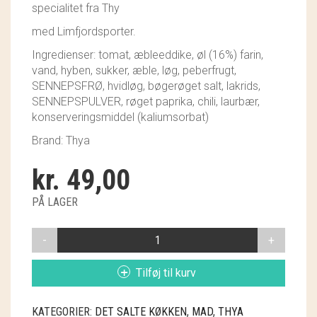
specialitet fra Thy
GRY & SIF
med Limfjordsporter.
HAMMERSHUS FAIRTRADE
Ingredienser: tomat, æbleeddike, øl (16%) farin,
vand, hyben, sukker, æble, løg, peberfrugt,
HARTGUT
SENNEPSFRØ, hvidløg, bøgerøget salt, lakrids,
SENNEPSPULVER, røget paprika, chili, laurbær,
IB LAURSEN
konserveringsmiddel (kaliumsorbat)
IBU JEWELS
Brand: Thya
KINTOBE
kr.
49,00
KOUSTRUP & CO.
PÅ LAGER
LÆSØ ULDSTUE
THYA
BBQ
MADAM GRÆSKAR
SAUCE
Tilføj til kurv
ANTAL
SEA ART PHOTO
KATEGORIER:
DET SALTE KØKKEN
,
MAD
,
THYA