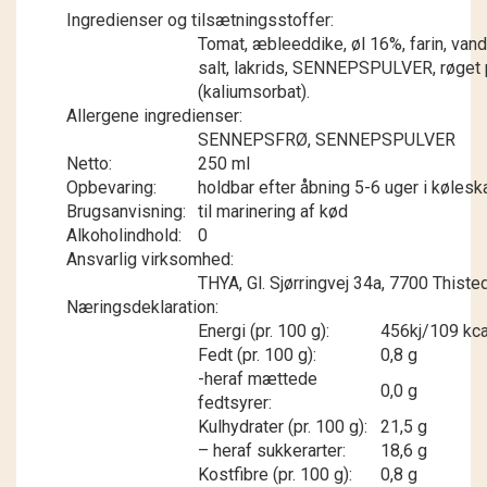
Ingredienser og tilsætningsstoffer:
Tomat, æbleeddike, øl 16%, farin, van
salt, lakrids, SENNEPSPULVER, røget pa
(kaliumsorbat).
Allergene ingredienser:
SENNEPSFRØ, SENNEPSPULVER
Netto:
250 ml
Opbevaring:
holdbar efter åbning 5-6 uger i kølesk
Brugsanvisning:
til marinering af kød
Alkoholindhold:
0
Ansvarlig virksomhed:
THYA, Gl. Sjørringvej 34a, 7700 This
Næringsdeklaration:
Energi (pr. 100 g):
456kj/109 kca
Fedt (pr. 100 g):
0,8 g
-heraf mættede
0,0 g
fedtsyrer:
Kulhydrater (pr. 100 g):
21,5 g
– heraf sukkerarter:
18,6 g
Kostfibre (pr. 100 g):
0,8 g