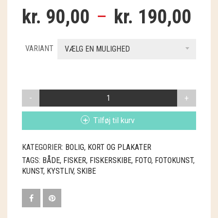
GRY & SIF
kr.
90,00
–
kr.
190,00
HAMMERSHUS FAIRTRADE
VARIANT
VÆLG EN MULIGHED
HARTGUT
IB LAURSEN
IBU JEWELS
SEA
ART
KINTOBE
PLAKATER
Tilføj til kurv
FISKERBÅDE
ANTAL
KOUSTRUP & CO.
KATEGORIER:
BOLIG
,
KORT OG PLAKATER
LÆSØ ULDSTUE
TAGS:
BÅDE
,
FISKER
,
FISKERSKIBE
,
FOTO
,
FOTOKUNST
,
KUNST
,
KYSTLIV
,
SKIBE
MADAM GRÆSKAR
SEA ART PHOTO