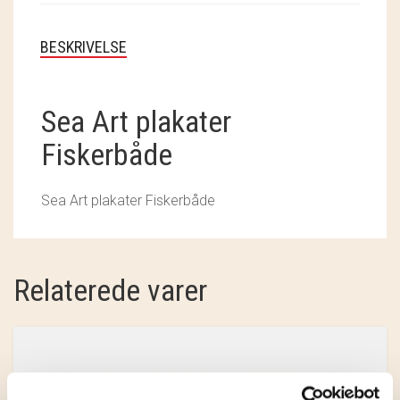
SOSCHJELDE
BESKRIVELSE
SÆBEVÆRKSTEDET
THY FRAGMENTER
Sea Art plakater
THY ØKOBÆR
Fiskerbåde
THYA
Sea Art plakater Fiskerbåde
TORDENVAND
ANDRE BRANDS
Relaterede varer