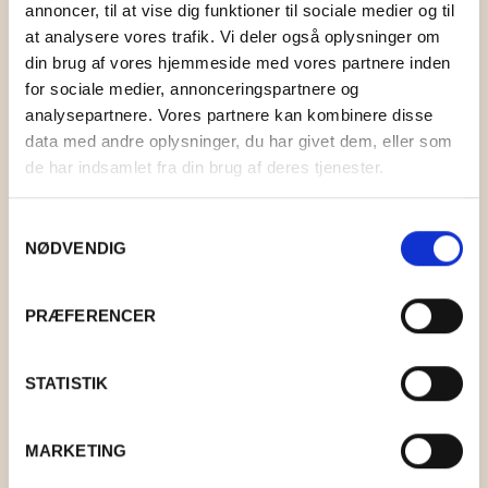
KONTAKT
BOLIG
STRIKKEKIT
TOPPE OG BLUSER
HOLST GARN
LAMA TWEED
annoncer, til at vise dig funktioner til sociale medier og til
at analysere vores trafik. Vi deler også oplysninger om
MAD
STRIKKETILBEHØR
KIMONOER OG JAKKER
KØKKEN
ISTEX GARN
LAMAULD
COAST
0
CART
din brug af vores hjemmeside med vores partnere inden
for sociale medier, annonceringspartnere og
GAVEKURVE
T-SHIRTS OG SHORTS
BAD
DET SALTE KØKKEN
PERMIN
TYND LAMAULD
HAYA
LÉTTLOPI
analysepartnere. Vores partnere kan kombinere disse
data med andre oplysninger, du har givet dem, eller som
TASKER OG KURVE
INDRETNING
DET SØDE KØKKEN
RICO DESIGN
SNEFNUG
LUCIA
ELISE
de har indsamlet fra din brug af deres tjenester.
UPCYCLED
DEKORATION
ANDRE MADVARER
MIDNATSSOL
SUPERSOFT
NELLIE
MAKE IT BLÜMCHEN
Samtykkevalg
NØDVENDIG
FAIRTRADE
KORT OG PLAKATER
LØVFALD
TITICACA
BRANDS
ANDET
PIMABOMULD
PRÆFERENCER
BAKKEDAL
STATISTIK
DESIGN AGGER
SEA ART PLAKATER FISKERBÅDE
GRUMS
MARKETING
KR.
90,00
–
KR.
190,00