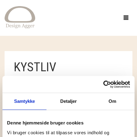
FORSIDE
KYSTLIV
SHOP
BUTIK
GAVEIDÉER
STANDARDSORTERING
VISER ET ENKELT RESULTAT
EVENTS
STRIK
Samtykke
Detaljer
Om
INSPIRATION
TØJ
GARN
Denne hjemmeside bruger cookies
OM
SMYKKER OG HÅR
OPSKRIFTER
ACCESSORIES
CAMAROSE
Vi bruger cookies til at tilpasse vores indhold og