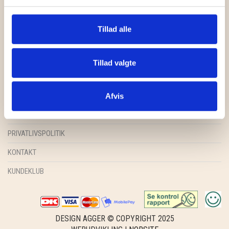
GRY & SIF
HAMMERSHUS FAIRTRADE
Tillad alle
HARTGUT
FORSIDE
Tillad valgte
IB LAURSEN
SHOP
INSPIRATION
Afvis
IBU JEWELS
HANDELSBETINGELSER
KINTOBE
PRIVATLIVSPOLITIK
KOUSTRUP & CO.
KONTAKT
LÆSØ ULDSTUE
KUNDEKLUB
MADAM GRÆSKAR
SEA ART PHOTO
DESIGN AGGER © COPYRIGHT 2025