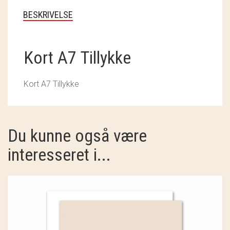
SOSCHJELDE
BESKRIVELSE
SÆBEVÆRKSTEDET
Kort A7 Tillykke
THY FRAGMENTER
THY ØKOBÆR
Kort A7 Tillykke
THYA
TORDENVAND
Du kunne også være
ANDRE BRANDS
interesseret i...