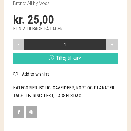
Brand: All by Voss
GRY & SIF
kr.
25,00
HAMMERSHUS FAIRTRADE
KUN 2 TILBAGE PÅ LAGER
HARTGUT
KORT
IB LAURSEN
A7
TILLYKKE
IBU JEWELS
Tilføj til kurv
ANTAL
KINTOBE
Add to wishlist
KOUSTRUP & CO.
KATEGORIER:
BOLIG
,
GAVEIDÉER
,
KORT OG PLAKATER
LÆSØ ULDSTUE
TAGS:
FEJRING
,
FEST
,
FØDSELSDAG
MADAM GRÆSKAR
SEA ART PHOTO