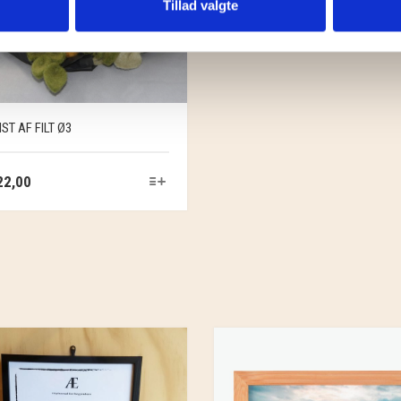
Tillad valgte
T AF FILT Ø3
2,00