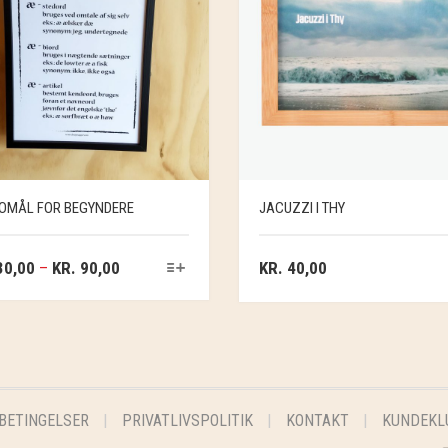
OMÅL FOR BEGYNDERE
JACUZZI I THY
0,00
–
KR.
90,00
KR.
40,00
BETINGELSER
PRIVATLIVSPOLITIK
KONTAKT
KUNDEKL