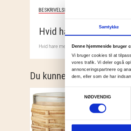
BESKRIVELSE
Samtykke
Hvid hare med taske
Denne hjemmeside bruger c
Hvid hare med taske
Vi bruger cookies til at tilpas
vores trafik. Vi deler også 
annonceringspartnere og anal
Du kunne også være intere
dem, eller som de har indsaml
Samtykkevalg
NØDVENDIG