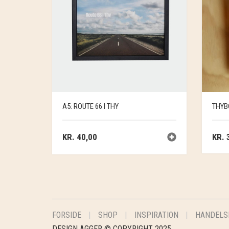
A5: ROUTE 66 I THY
THYB
KR.
40,00
KR.
3
FORSIDE
SHOP
INSPIRATION
HANDELS
DESIGN AGGER © COPYRIGHT 2025