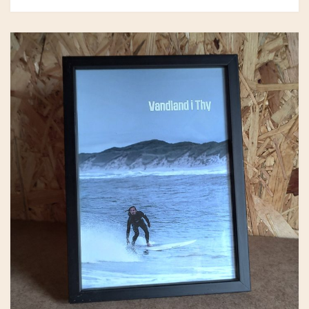
GRY & SIF
HAMMERSHUS FAIRTRADE
HARTGUT
IB LAURSEN
IBU JEWELS
KINTOBE
KOUSTRUP & CO.
LÆSØ ULDSTUE
MADAM GRÆSKAR
SEA ART PHOTO