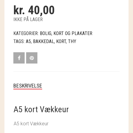
GRY & SIF
kr.
40,00
HAMMERSHUS FAIRTRADE
IKKE PÅ LAGER
HARTGUT
KATEGORIER:
BOLIG
,
KORT OG PLAKATER
TAGS:
A5
,
BAKKEDAL
,
KORT
,
THY
IB LAURSEN
IBU JEWELS
KINTOBE
KOUSTRUP & CO.
BESKRIVELSE
LÆSØ ULDSTUE
A5 kort Vækkeur
MADAM GRÆSKAR
A5 kort Vækkeur
SEA ART PHOTO