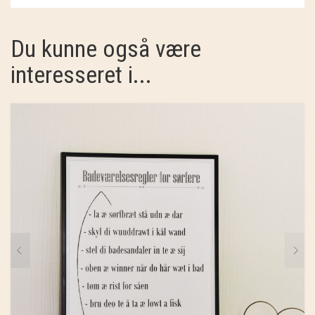
SOSCHJELDE
Du kunne også være
SÆBEVÆRKSTEDET
interesseret i...
THY FRAGMENTER
THY ØKOBÆR
THYA
TORDENVAND
ANDRE BRANDS