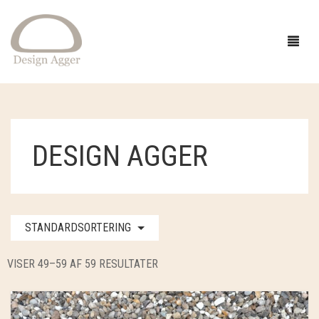
FORSIDE
DESIGN AGGER
SHOP
BUTIK
GAVEIDÉER
STANDARDSORTERING
EVENTS
STRIK
INSPIRATION
TØJ
GARN
VISER 49–59 AF 59 RESULTATER
OM
SMYKKER OG HÅR
OPSKRIFTER
ACCESSORIES
CAMAROSE