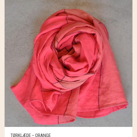
TØRKLÆDE – ORANGE