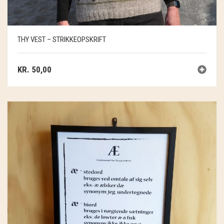
SOSCHJELDE
SÆBEVÆRKSTEDET
THY VEST – STRIKKEOPSKRIFT
THY FRAGMENTER
KR.
50,00
THY ØKOBÆR
THYA
TORDENVAND
ANDRE BRANDS