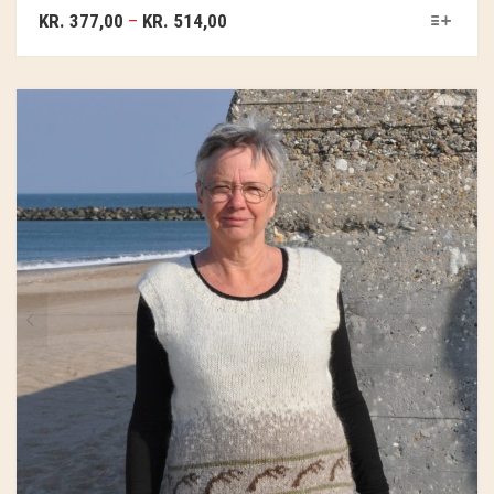
GRY & SIF
KR.
377,00
–
KR.
514,00
HAMMERSHUS FAIRTRADE
HARTGUT
IB LAURSEN
IBU JEWELS
KINTOBE
KOUSTRUP & CO.
LÆSØ ULDSTUE
MADAM GRÆSKAR
SEA ART PHOTO