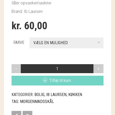
tåler opvaskemaskine
GRY & SIF
Brand: Ib Laursen
HAMMERSHUS FAIRTRADE
kr.
60,00
HARTGUT
IB LAURSEN
FARVE
VÆLG EN MULIGHED
IBU JEWELS
KINTOBE
MÜSLISKÅL
EMALJE
KOUSTRUP & CO.
ANTAL
Tilføj til kurv
LÆSØ ULDSTUE
KATEGORIER:
BOLIG
,
IB LAURSEN
,
KØKKEN
MADAM GRÆSKAR
TAG:
MORGENMADSSKÅL
SEA ART PHOTO