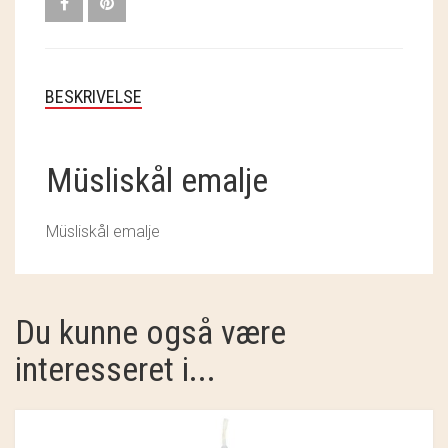
SOSCHJELDE
SÆBEVÆRKSTEDET
BESKRIVELSE
THY FRAGMENTER
THY ØKOBÆR
Müsliskål emalje
THYA
Müsliskål emalje
TORDENVAND
ANDRE BRANDS
Du kunne også være
interesseret i...