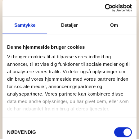
Samtykke
Detaljer
Om
STAGE STØVGUL
KR.
38,00
Denne hjemmeside bruger cookies
Vi bruger cookies til at tilpasse vores indhold og
annoncer, til at vise dig funktioner til sociale medier og til
at analysere vores trafik. Vi deler også oplysninger om
din brug af vores hjemmeside med vores partnere inden
for sociale medier, annonceringspartnere og
analysepartnere. Vores partnere kan kombinere disse
data med andre oplysninger, du har givet dem, eller som
de har indsamlet fra din brug af deres tjenester.
Samtykkevalg
NØDVENDIG