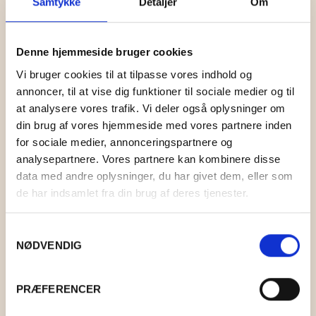
Samtykke
Detaljer
Om
GRY & SIF
HAMMERSHUS FAIRTRADE
Denne hjemmeside bruger cookies
HARTGUT
Vi bruger cookies til at tilpasse vores indhold og
annoncer, til at vise dig funktioner til sociale medier og til
IB LAURSEN
at analysere vores trafik. Vi deler også oplysninger om
din brug af vores hjemmeside med vores partnere inden
IBU JEWELS
for sociale medier, annonceringspartnere og
analysepartnere. Vores partnere kan kombinere disse
KINTOBE
data med andre oplysninger, du har givet dem, eller som
de har indsamlet fra din brug af deres tjenester.
KOUSTRUP & CO.
LÆSØ ULDSTUE
Samtykkevalg
NØDVENDIG
MADAM GRÆSKAR
PRÆFERENCER
SEA ART PHOTO