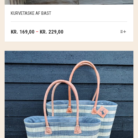
SOSCHJELDE
KURVETASKE AF BAST
SÆBEVÆRKSTEDET
KR.
169,00
–
KR.
229,00
THY FRAGMENTER
THY ØKOBÆR
THYA
TORDENVAND
ANDRE BRANDS