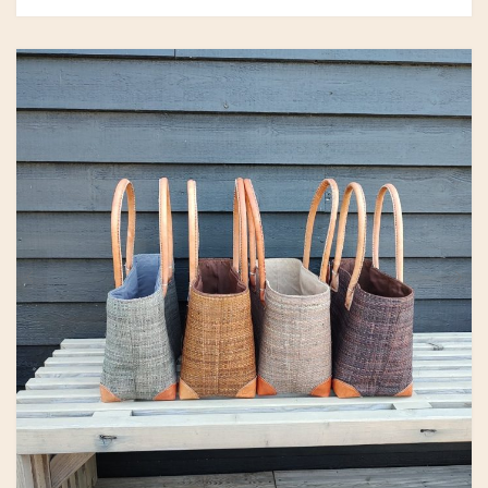
GRY & SIF
HAMMERSHUS FAIRTRADE
HARTGUT
IB LAURSEN
IBU JEWELS
KINTOBE
KOUSTRUP & CO.
LÆSØ ULDSTUE
MADAM GRÆSKAR
SEA ART PHOTO