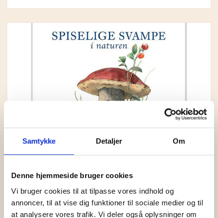
GRY & SIF
HAMMERSHUS FAIRTRADE
HARTGUT
IB LAURSEN
IBU JEWELS
KINTOBE
KOUSTRUP & CO.
Samtykke
Detaljer
Om
LÆSØ ULDSTUE
Denne hjemmeside bruger cookies
MADAM GRÆSKAR
Vi bruger cookies til at tilpasse vores indhold og
SEA ART PHOTO
annoncer, til at vise dig funktioner til sociale medier og til
at analysere vores trafik. Vi deler også oplysninger om