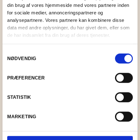
SOSCHJELDE
din brug af vores hjemmeside med vores partnere inden
for sociale medier, annonceringspartnere og
BOG SPISELIGE SVAMPE
SÆBEVÆRKSTEDET
analysepartnere. Vores partnere kan kombinere disse
data med andre oplysninger, du har givet dem, eller som
THY FRAGMENTER
KR.
120,00
de har indsamlet fra din brug af deres tjenester.
THY ØKOBÆR
Samtykkevalg
NØDVENDIG
THYA
TORDENVAND
PRÆFERENCER
ANDRE BRANDS
STATISTIK
MARKETING