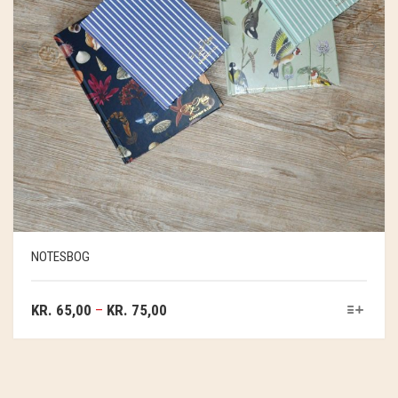
NOTESBOG
KR.
65,00
–
KR.
75,00