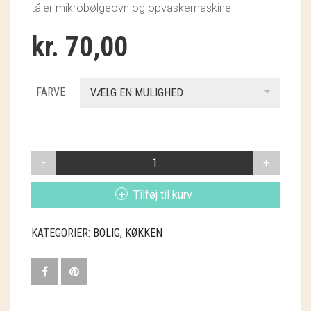
tåler mikrobølgeovn og opvaskemaskine
GRY & SIF
kr.
70,00
HAMMERSHUS FAIRTRADE
HARTGUT
FARVE
VÆLG EN MULIGHED
IB LAURSEN
IBU JEWELS
TALLERKEN
KINTOBE
ANTAL
Tilføj til kurv
KOUSTRUP & CO.
LÆSØ ULDSTUE
KATEGORIER:
BOLIG
,
KØKKEN
MADAM GRÆSKAR
SEA ART PHOTO