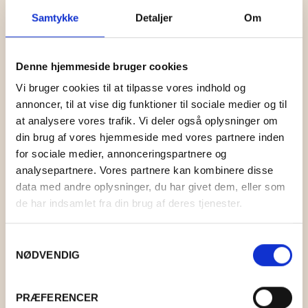
Samtykke
Detaljer
Om
Denne hjemmeside bruger cookies
Vi bruger cookies til at tilpasse vores indhold og
annoncer, til at vise dig funktioner til sociale medier og til
at analysere vores trafik. Vi deler også oplysninger om
din brug af vores hjemmeside med vores partnere inden
for sociale medier, annonceringspartnere og
analysepartnere. Vores partnere kan kombinere disse
data med andre oplysninger, du har givet dem, eller som
de har indsamlet fra din brug af deres tjenester.
A5 KORT: TRAFIKPROP I THY
Samtykkevalg
KR.
40,00
NØDVENDIG
PRÆFERENCER