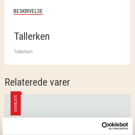
SOSCHJELDE
BESKRIVELSE
SÆBEVÆRKSTEDET
THY FRAGMENTER
Tallerken
THY ØKOBÆR
Tallerken
THYA
TORDENVAND
Relaterede varer
ANDRE BRANDS
UDVALGTE