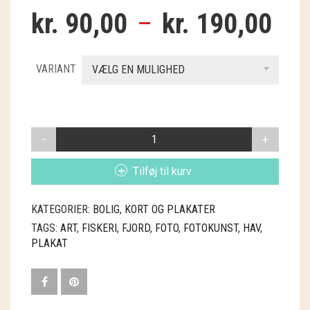
GRY & SIF
kr.
90,00
–
kr.
190,00
HAMMERSHUS FAIRTRADE
VARIANT
VÆLG EN MULIGHED
HARTGUT
IB LAURSEN
IBU JEWELS
SEA
ART
KINTOBE
PLAKATER
Tilføj til kurv
REB
ANTAL
KOUSTRUP & CO.
KATEGORIER:
BOLIG
,
KORT OG PLAKATER
LÆSØ ULDSTUE
TAGS:
ART
,
FISKERI
,
FJORD
,
FOTO
,
FOTOKUNST
,
HAV
,
PLAKAT
MADAM GRÆSKAR
SEA ART PHOTO