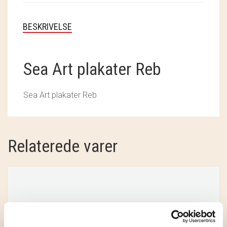
SOSCHJELDE
BESKRIVELSE
SÆBEVÆRKSTEDET
THY FRAGMENTER
Sea Art plakater Reb
THY ØKOBÆR
Sea Art plakater Reb
THYA
TORDENVAND
Relaterede varer
ANDRE BRANDS