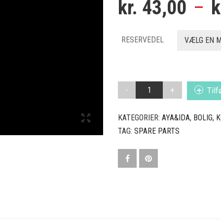
kr.
43,00
–
k
RESERVEDEL
VÆLG EN 
RESERVEDELE
Tilf
TIL
KIDS
KATEGORIER:
AYA&IDA
,
BOLIG
,
K
STRAW
BOTTLE
TAG:
SPARE PARTS
ANTAL