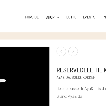
FORSIDE
BUTIK
EVENTS
I
SHOP
RESERVEDELE TIL 
AYA&IDA
,
BOLIG
,
KØKKEN
delene passer til Aya&Ida’s dr
Brand: Aya&Ida