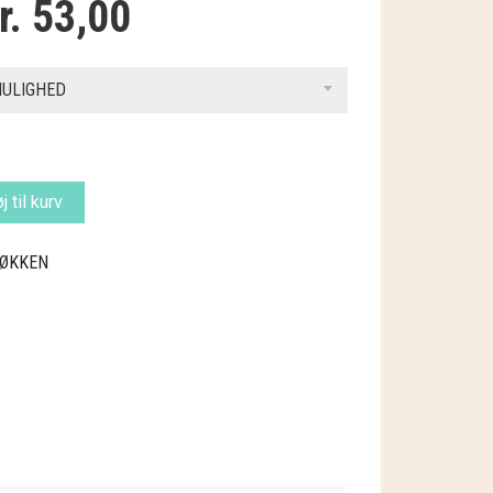
r.
53,00
MULIGHED
øj til kurv
ØKKEN