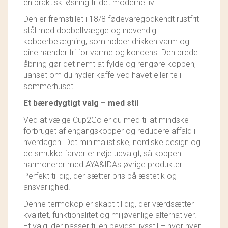
en praktisk løsning til det moderne liv.
Den er fremstillet i 18/8 fødevaregodkendt rustfrit
stål med dobbeltvægge og indvendig
kobberbelægning, som holder drikken varm og
dine hænder fri for varme og kondens. Den brede
åbning gør det nemt at fylde og rengøre koppen,
uanset om du nyder kaffe ved havet eller te i
sommerhuset.
Et bæredygtigt valg – med stil
Ved at vælge Cup2Go er du med til at mindske
forbruget af engangskopper og reducere affald i
hverdagen. Det minimalistiske, nordiske design og
de smukke farver er nøje udvalgt, så koppen
harmonerer med AYA&IDAs øvrige produkter.
Perfekt til dig, der sætter pris på æstetik og
ansvarlighed.
Denne termokop er skabt til dig, der værdsætter
kvalitet, funktionalitet og miljøvenlige alternativer.
Et valg, der passer til en bevidst livsstil – hvor hver