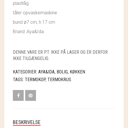
plastlåg
GRY & SIF
tåler opvaskemaskine
HAMMERSHUS FAIRTRADE
bund ø7 cm, h 17 cm
HARTGUT
Brand: Aya&Ida
IB LAURSEN
DENNE VARE ER P.T. IKKE PÅ LAGER OG ER DERFOR
IBU JEWELS
IKKE TILGÆNGELIG.
KINTOBE
KATEGORIER:
AYA&IDA
,
BOLIG
,
KØKKEN
TAGS:
TERMOKOP
,
TERMOKRUS
KOUSTRUP & CO.
LÆSØ ULDSTUE
MADAM GRÆSKAR
SEA ART PHOTO
BESKRIVELSE