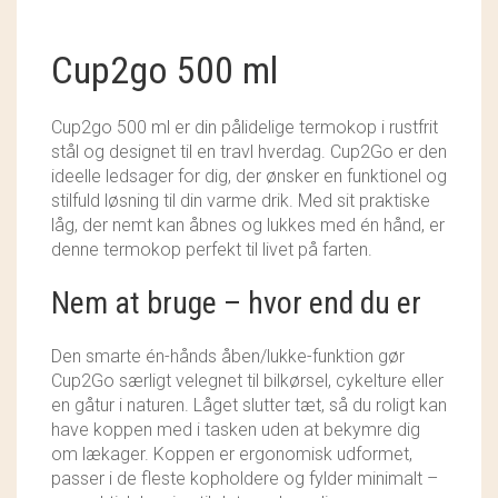
SOSCHJELDE
Cup2go 500 ml
SÆBEVÆRKSTEDET
THY FRAGMENTER
Cup2go 500 ml er din pålidelige termokop i rustfrit
stål og designet til en travl hverdag. Cup2Go er den
THY ØKOBÆR
ideelle ledsager for dig, der ønsker en funktionel og
stilfuld løsning til din varme drik. Med sit praktiske
THYA
låg, der nemt kan åbnes og lukkes med én hånd, er
denne termokop perfekt til livet på farten.
TORDENVAND
Nem at bruge – hvor end du er
ANDRE BRANDS
Den smarte én-hånds åben/lukke-funktion gør
Cup2Go særligt velegnet til bilkørsel, cykelture eller
en gåtur i naturen. Låget slutter tæt, så du roligt kan
have koppen med i tasken uden at bekymre dig
om lækager. Koppen er ergonomisk udformet,
passer i de fleste kopholdere og fylder minimalt –