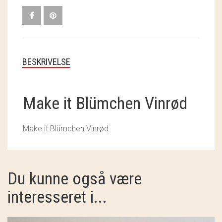
SOSCHJELDE
SÆBEVÆRKSTEDET
THY FRAGMENTER
BESKRIVELSE
THY ØKOBÆR
THYA
Make it Blümchen Vinrød
TORDENVAND
Make it Blümchen Vinrød
ANDRE BRANDS
Du kunne også være
interesseret i...