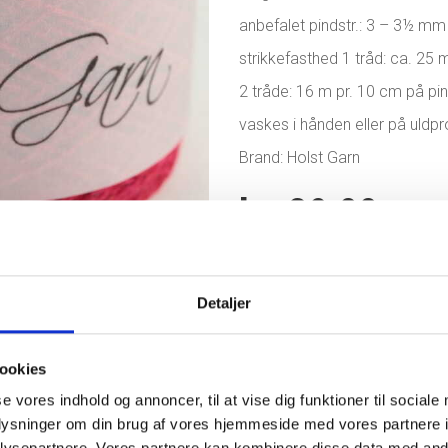
anbefalet pindstr.: 3 – 3½ mm
strikkefasthed 1 tråd: ca. 25 
2 tråde: 16 m pr. 10 cm på p
vaskes i hånden eller på uldp
Brand: Holst Garn
kr.
39,00
PÅ LAGER
SUPERSOFT
Tilf
Detaljer
082
POPPY
KATEGORIER:
GARN
,
HOLST GA
ANTAL
ookies
TAGS:
GARN
,
HÅNDSTRIKKET
se vores indhold og annoncer, til at vise dig funktioner til sociale
oplysninger om din brug af vores hjemmeside med vores partnere i
ysepartnere. Vores partnere kan kombinere disse data med andr