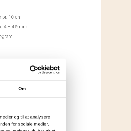
m pr. 10 cm
ind 4 – 4½ mm
rogram
øj til kurv
Om
RN
,
STRIK
,
SUPERSOFT
 medier og til at analysere
nden for sociale medier,
e oplysninger, du har givet