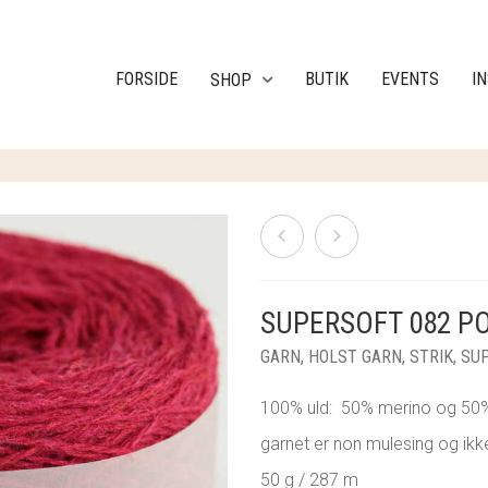
FORSIDE
BUTIK
EVENTS
I
SHOP
SUPERSOFT 082 P
GARN
,
HOLST GARN
,
STRIK
,
SU
100% uld: 50% merino og 50%
garnet er non mulesing og ik
50 g / 287 m