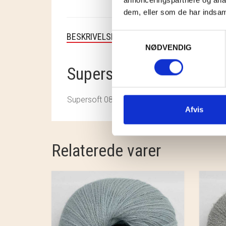
dem, eller som de har indsaml
Samtykkevalg
BESKRIVELSE
NØDVENDIG
Supersoft 082 Poppy
Supersoft 082 Poppy
Afvis
Relaterede varer