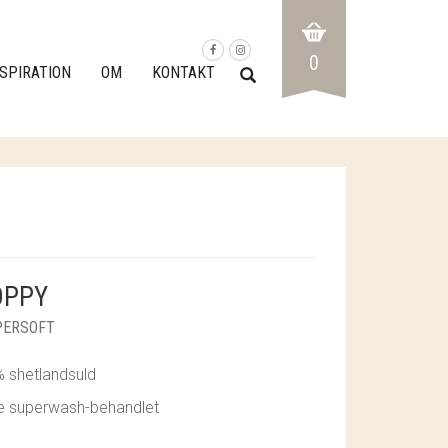
0
NSPIRATION
OM
KONTAKT
OPPY
PERSOFT
 shetlandsuld
ke superwash-behandlet