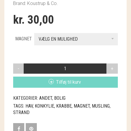
Brand: Koustrup & Co.
GRY & SIF
kr.
30,00
HAMMERSHUS FAIRTRADE
HARTGUT
MAGNET
VÆLG EN MULIGHED
IB LAURSEN
IBU JEWELS
MAGNET
KINTOBE
HAV
ANTAL
Tilføj til kurv
KOUSTRUP & CO.
LÆSØ ULDSTUE
KATEGORIER:
ANDET
,
BOLIG
TAGS:
HAV
,
KONKYLIE
,
KRABBE
,
MAGNET
,
MUSLING
,
MADAM GRÆSKAR
STRAND
SEA ART PHOTO