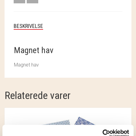
SOSCHJELDE
SÆBEVÆRKSTEDET
BESKRIVELSE
THY FRAGMENTER
THY ØKOBÆR
Magnet hav
THYA
Magnet hav
TORDENVAND
ANDRE BRANDS
Relaterede varer