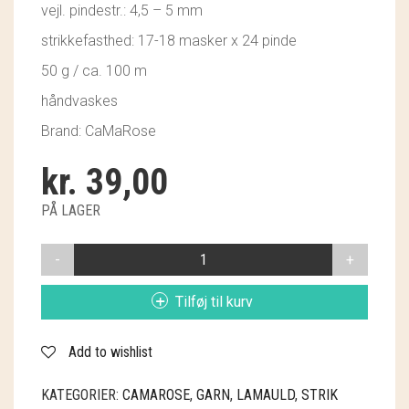
vejl. pindestr.: 4,5 – 5 mm
GRY & SIF
strikkefasthed: 17-18 masker x 24 pinde
HAMMERSHUS FAIRTRADE
50 g / ca. 100 m
HARTGUT
håndvaskes
Brand: CaMaRose
IB LAURSEN
kr.
39,00
IBU JEWELS
PÅ LAGER
KINTOBE
LAMAULD
KOUSTRUP & CO.
6104
KASTANJE
LÆSØ ULDSTUE
Tilføj til kurv
ANTAL
MADAM GRÆSKAR
Add to wishlist
SEA ART PHOTO
KATEGORIER:
CAMAROSE
,
GARN
,
LAMAULD
,
STRIK