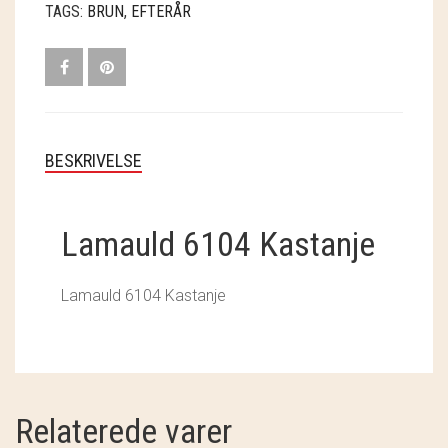
TAGS:
BRUN
,
EFTERÅR
SOSCHJELDE
SÆBEVÆRKSTEDET
THY FRAGMENTER
THY ØKOBÆR
BESKRIVELSE
THYA
Lamauld 6104 Kastanje
TORDENVAND
ANDRE BRANDS
Lamauld 6104 Kastanje
Relaterede varer