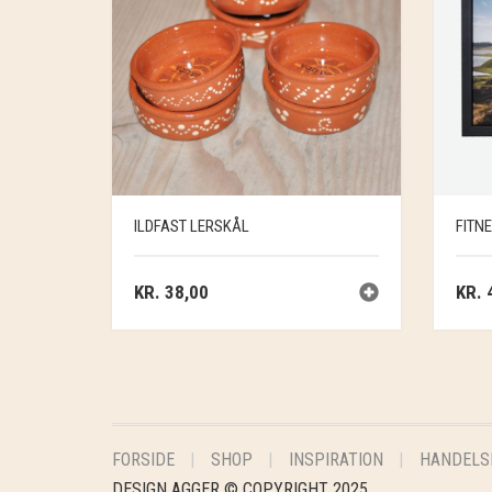
ILDFAST LERSKÅL
FITN
KR.
38,00
KR.
4
FORSIDE
SHOP
INSPIRATION
HANDELS
DESIGN AGGER © COPYRIGHT 2025