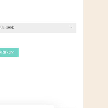
MULIGHED
øj til kurv