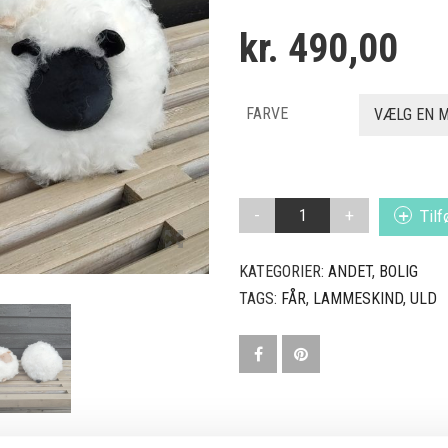
kr.
490,00
FARVE
VÆLG EN 
KRAMMEFÅR
Tilf
ANTAL
KATEGORIER:
ANDET
,
BOLIG
TAGS:
FÅR
,
LAMMESKIND
,
ULD