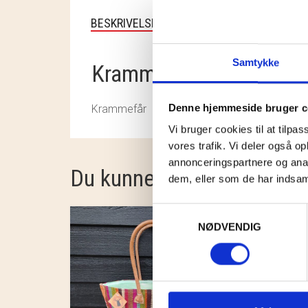
BESKRIVELSE
Samtykke
Krammefår
Denne hjemmeside bruger c
Krammefår
Vi bruger cookies til at tilpas
vores trafik. Vi deler også 
annonceringspartnere og anal
Du kunne også være intere
dem, eller som de har indsaml
Samtykkevalg
NØDVENDIG