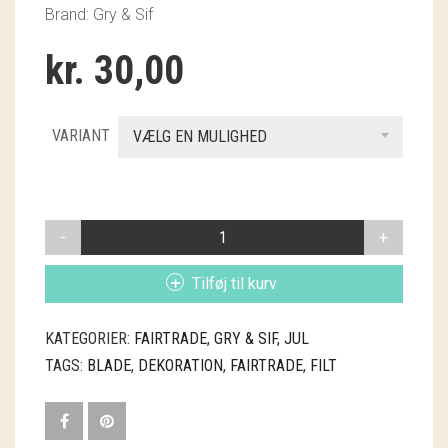
GRY & SIF
Brand: Gry & Sif
HAMMERSHUS FAIRTRADE
kr.
30,00
HARTGUT
VARIANT
VÆLG EN MULIGHED
IB LAURSEN
IBU JEWELS
FILTBLADE
KINTOBE
ANTAL
KOUSTRUP & CO.
Tilføj til kurv
LÆSØ ULDSTUE
KATEGORIER:
FAIRTRADE
,
GRY & SIF
,
JUL
TAGS:
BLADE
,
DEKORATION
,
FAIRTRADE
,
FILT
MADAM GRÆSKAR
SEA ART PHOTO