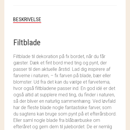
SOSCHJELDE
SÆBEVÆRKSTEDET
BESKRIVELSE
THY FRAGMENTER
Filtblade
THY ØKOBÆR
THYA
Filtblade til dekoration på fx bordet, når du får
gæster. Dæk et fint bord med ting og pynt, der
TORDENVAND
passer til den aktuelle årstid. Lad dig inspirere af
farverne i naturen, – fx farven på blade, bær eller
blomster. Ud fra det kan du vælge et farvetema,
ANDRE BRANDS
hvor også filtbladene passer ind. En god idé er det
også altid at supplere med ting, du finder i naturen,
så der bliver en naturlig sammenhæng. Ved løvfald
har de fleste blade nogle fantastiske farver, som
du sagtens kan bruge som pynt på et efterårsbord.
Eller saml nogle blade fra blåbærbuske om
efteråret og gem dem til julebordet. De er nemlig