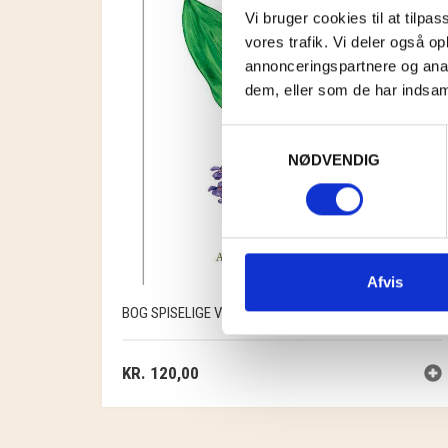
Vi bruger cookies til at tilpas
vores trafik. Vi deler også 
annonceringspartnere og anal
dem, eller som de har indsaml
Samtykkevalg
NØDVENDIG
Afvis
BOG SPISELIGE VILDE PLANTER
KR.
120,00