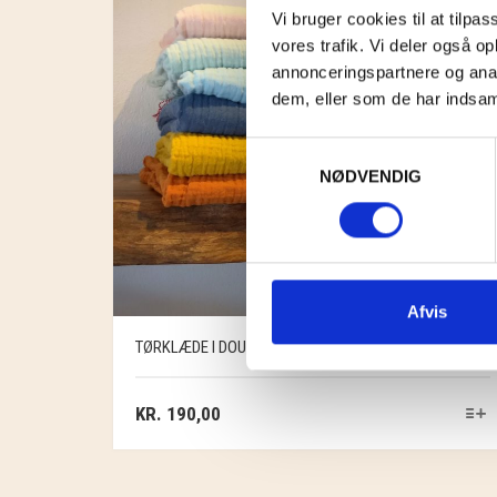
Vi bruger cookies til at tilpas
vores trafik. Vi deler også 
annonceringspartnere og anal
dem, eller som de har indsaml
Samtykkevalg
NØDVENDIG
Afvis
TØRKLÆDE I DOUBLE GAUZE
KR.
190,00