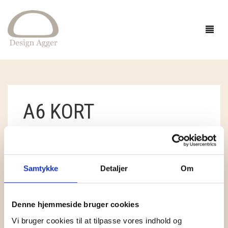
FORSIDE
A6 KORT
SHOP
BUTIK
GAVEIDÉER
STANDARDSORTERING
VISER ET ENKELT RESULTAT
EVENTS
STRIK
Samtykke
Detaljer
Om
INSPIRATION
TØJ
GARN
Denne hjemmeside bruger cookies
OM
SMYKKER OG HÅR
OPSKRIFTER
ACCESSORIES
CAMAROSE
Vi bruger cookies til at tilpasse vores indhold og