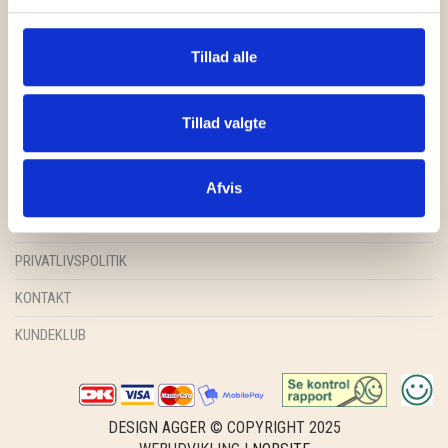
GRY & SIF
HAMMERSHUS FAIRTRADE
Tillad alle
HARTGUT
FORSIDE
Tillad valgte
IB LAURSEN
SHOP
INSPIRATION
Afvis
IBU JEWELS
HANDELSBETINGELSER
KINTOBE
PRIVATLIVSPOLITIK
KOUSTRUP & CO.
KONTAKT
LÆSØ ULDSTUE
KUNDEKLUB
MADAM GRÆSKAR
SEA ART PHOTO
DESIGN AGGER © COPYRIGHT 2025