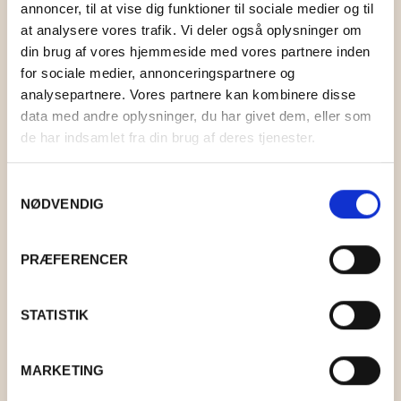
KONTAKT
BOLIG
STRIKKEKIT
TOPPE OG BLUSER
HOLST GARN
LAMA TWEED
annoncer, til at vise dig funktioner til sociale medier og til
at analysere vores trafik. Vi deler også oplysninger om
MAD
STRIKKETILBEHØR
KIMONOER OG JAKKER
KØKKEN
ISTEX GARN
LAMAULD
COAST
0
CART
din brug af vores hjemmeside med vores partnere inden
for sociale medier, annonceringspartnere og
GAVEKURVE
T-SHIRTS OG SHORTS
BAD
DET SALTE KØKKEN
PERMIN
TYND LAMAULD
HAYA
LÉTTLOPI
analysepartnere. Vores partnere kan kombinere disse
data med andre oplysninger, du har givet dem, eller som
TASKER OG KURVE
INDRETNING
DET SØDE KØKKEN
RICO DESIGN
SNEFNUG
LUCIA
ELISE
de har indsamlet fra din brug af deres tjenester.
UPCYCLED
DEKORATION
ANDRE MADVARER
MIDNATSSOL
SUPERSOFT
NELLIE
MAKE IT BLÜMCHEN
Samtykkevalg
NØDVENDIG
FAIRTRADE
KORT OG PLAKATER
LØVFALD
TITICACA
BRANDS
ANDET
PIMABOMULD
PRÆFERENCER
BAKKEDAL
STATISTIK
DESIGN AGGER
LEJLIGHEDSKORT A6
GRUMS
MARKETING
KR.
10,00