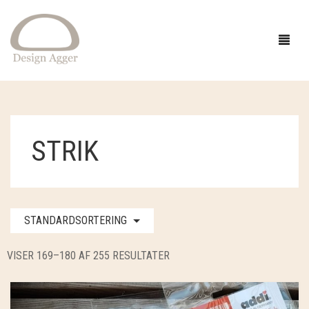
FORSIDE
STRIK
SHOP
BUTIK
GAVEIDÉER
STANDARDSORTERING
EVENTS
STRIK
INSPIRATION
TØJ
GARN
VISER 169–180 AF 255 RESULTATER
OM
SMYKKER OG HÅR
OPSKRIFTER
ACCESSORIES
CAMAROSE