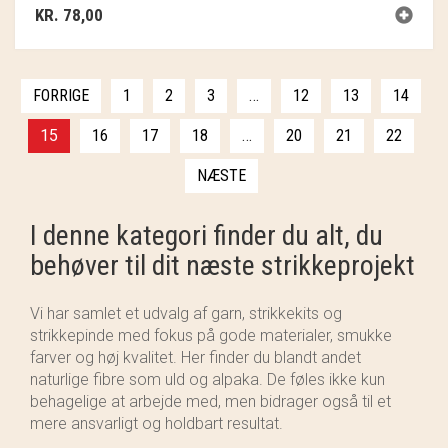
KR.
78,00
FORRIGE
1
2
3
…
12
13
14
15
16
17
18
…
20
21
22
NÆSTE
I denne kategori finder du alt, du
behøver til dit næste strikkeprojekt
Vi har samlet et udvalg af garn, strikkekits og
strikkepinde med fokus på gode materialer, smukke
farver og høj kvalitet. Her finder du blandt andet
naturlige fibre som uld og alpaka. De føles ikke kun
behagelige at arbejde med, men bidrager også til et
mere ansvarligt og holdbart resultat.