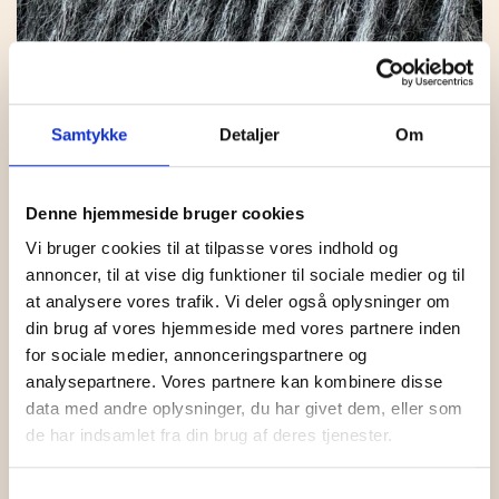
Samtykke
Detaljer
Om
Denne hjemmeside bruger cookies
Vi bruger cookies til at tilpasse vores indhold og
SNEFNUG 7109 MELLEMGRÅ
annoncer, til at vise dig funktioner til sociale medier og til
at analysere vores trafik. Vi deler også oplysninger om
din brug af vores hjemmeside med vores partnere inden
KR.
78,00
for sociale medier, annonceringspartnere og
analysepartnere. Vores partnere kan kombinere disse
data med andre oplysninger, du har givet dem, eller som
de har indsamlet fra din brug af deres tjenester.
Samtykkevalg