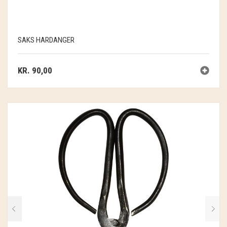
SOSCHJELDE
SÆBEVÆRKSTEDET
SAKS HARDANGER
THY FRAGMENTER
KR.
90,00
THY ØKOBÆR
THYA
TORDENVAND
ANDRE BRANDS