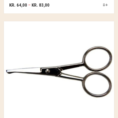
GRY & SIF
KR.
64,00
–
KR.
83,00
HAMMERSHUS FAIRTRADE
HARTGUT
IB LAURSEN
IBU JEWELS
KINTOBE
KOUSTRUP & CO.
LÆSØ ULDSTUE
MADAM GRÆSKAR
SEA ART PHOTO