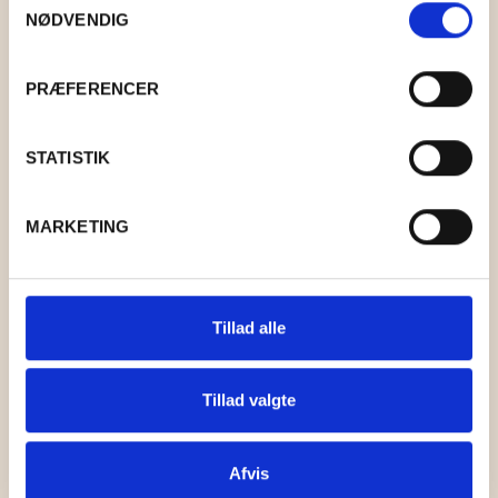
NØDVENDIG
PRÆFERENCER
STATISTIK
MARKETING
Tillad alle
Tillad valgte
SNEFNUG 7310 ASKEGRÅ
KR.
78,00
Afvis