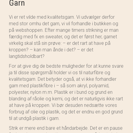
Garn
Vi er ret vilde med kvalitetsgarn. Vi udvælger derfor
med stor omhu det garn, vi vil forhandle i butikken og
på webshoppen. Efter mange timers strikning er man
færdig med fx en sweater, og det er først her, garnet
virkelig skal stå sin prøve: – er det rart at have på
kroppen? – kan man ånde i det? – er det
langtidsholdbart?
For at give dig de bedste muligheder for at kunne svare
ja til disse spørgsmål holder vi os til naturfibre og
kvalitetsgarn. Det betyder også, at vi ikke forhandler
garn med plastikfibre i – så som akryl, polyamid,
polyester, nylon m.m. Plastik er i bund og grund en
blanding af råolie og kemi, og det er naturligvis ikke rart
at have på kroppen. Vi bør desuden nedsætte vores
forbrug af olie og plastik, og det er endnu en god grund
til at undgå plastik i garn.
Strik er mere end bare et håndarbejde. Det er en pause