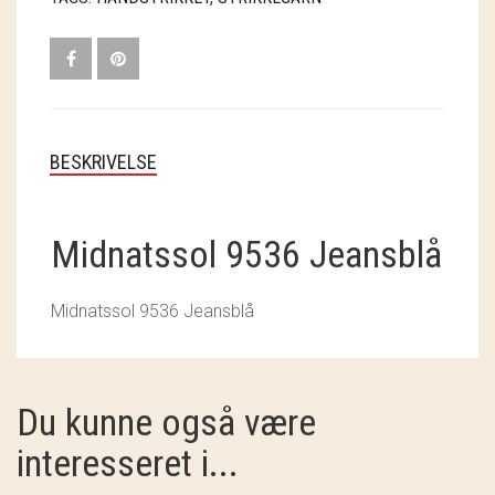
SOSCHJELDE
SÆBEVÆRKSTEDET
THY FRAGMENTER
BESKRIVELSE
THY ØKOBÆR
THYA
Midnatssol 9536 Jeansblå
TORDENVAND
Midnatssol 9536 Jeansblå
ANDRE BRANDS
Du kunne også være
interesseret i...