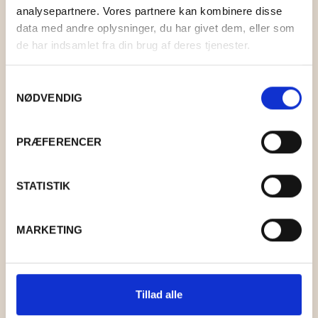
analysepartnere. Vores partnere kan kombinere disse
data med andre oplysninger, du har givet dem, eller som
de har indsamlet fra din brug af deres tjenester.
Samtykkevalg
NØDVENDIG
PRÆFERENCER
STATISTIK
MARKETING
COAST 32 ROYAL
Tillad alle
KR.
43,00