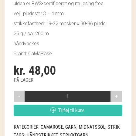
ulden er RWS-certificeret og mulesing free
GRY & SIF
vejl. pindestr.: 3 – 4 mm
HAMMERSHUS FAIRTRADE
strikkefasthed: 19-22 masker x 30-36 pinde
HARTGUT
25 g / ca. 200 m
håndvaskes
IB LAURSEN
Brand: CaMaRose
IBU JEWELS
kr.
48,00
KINTOBE
PÅ LAGER
KOUSTRUP & CO.
MIDNATSSOL
LÆSØ ULDSTUE
9536
JEANSBLÅ
Tilføj til kurv
MADAM GRÆSKAR
ANTAL
SEA ART PHOTO
KATEGORIER:
CAMAROSE
,
GARN
,
MIDNATSSOL
,
STRIK
TAGS:
HÅNDSTRIKKET
,
STRIKKEGARN