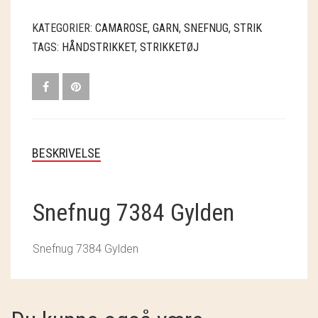
SOSCHJELDE
KATEGORIER:
CAMAROSE
,
GARN
,
SNEFNUG
,
STRIK
SÆBEVÆRKSTEDET
TAGS:
HÅNDSTRIKKET
,
STRIKKETØJ
THY FRAGMENTER
THY ØKOBÆR
THYA
BESKRIVELSE
TORDENVAND
ANDRE BRANDS
Snefnug 7384 Gylden
Snefnug 7384 Gylden