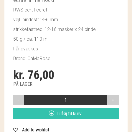
ekstra fin merinould
GRY & SIF
RWS certificeret
HAMMERSHUS FAIRTRADE
vejl. pindestr.: 4-6 mm
strikkefasthed: 12-16 masker x 24 pinde
HARTGUT
50 g / ca. 110 m
IB LAURSEN
håndvaskes
IBU JEWELS
Brand: CaMaRose
KINTOBE
kr.
76,00
KOUSTRUP & CO.
PÅ LAGER
LÆSØ ULDSTUE
SNEFNUG
7384
MADAM GRÆSKAR
GYLDEN
Tilføj til kurv
ANTAL
SEA ART PHOTO
Add to wishlist