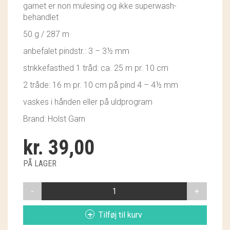
garnet er non mulesing og ikke superwash-
GRY & SIF
behandlet
HAMMERSHUS FAIRTRADE
50 g / 287 m
anbefalet pindstr.: 3 – 3½ mm
HARTGUT
strikkefasthed 1 tråd: ca. 25 m pr. 10 cm
IB LAURSEN
2 tråde: 16 m pr. 10 cm på pind 4 – 4½ mm
IBU JEWELS
vaskes i hånden eller på uldprogram
Brand: Holst Garn
KINTOBE
kr.
39,00
KOUSTRUP & CO.
PÅ LAGER
LÆSØ ULDSTUE
SUPERSOFT
MADAM GRÆSKAR
088
SUNRISE
SEA ART PHOTO
Tilføj til kurv
ANTAL