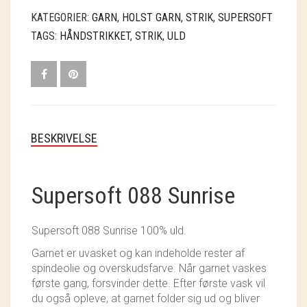
SOSCHJELDE
KATEGORIER:
GARN
,
HOLST GARN
,
STRIK
,
SUPERSOFT
TAGS:
HÅNDSTRIKKET
,
STRIK
,
ULD
SÆBEVÆRKSTEDET
THY FRAGMENTER
THY ØKOBÆR
THYA
BESKRIVELSE
TORDENVAND
Supersoft 088 Sunrise
ANDRE BRANDS
Supersoft 088 Sunrise 100% uld.
Garnet er uvasket og kan indeholde rester af
spindeolie og overskudsfarve. Når garnet vaskes
første gang, forsvinder dette. Efter første vask vil
du også opleve, at garnet folder sig ud og bliver