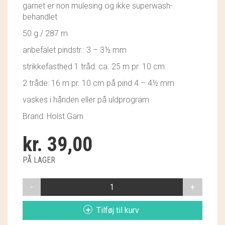
garnet er non mulesing og ikke superwash-
GRY & SIF
behandlet
HAMMERSHUS FAIRTRADE
50 g / 287 m
anbefalet pindstr.: 3 – 3½ mm
HARTGUT
strikkefasthed 1 tråd: ca. 25 m pr. 10 cm
IB LAURSEN
2 tråde: 16 m pr. 10 cm på pind 4 – 4½ mm
IBU JEWELS
vaskes i hånden eller på uldprogram
Brand: Holst Garn
KINTOBE
kr.
39,00
KOUSTRUP & CO.
PÅ LAGER
LÆSØ ULDSTUE
SUPERSOFT
MADAM GRÆSKAR
057
PUSSY
SEA ART PHOTO
Tilføj til kurv
WILLOW