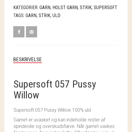
ANTAL
SOSCHJELDE
KATEGORIER:
GARN
,
HOLST GARN
,
STRIK
,
SUPERSOFT
TAGS:
GARN
,
STRIK
,
ULD
SÆBEVÆRKSTEDET
THY FRAGMENTER
THY ØKOBÆR
THYA
BESKRIVELSE
TORDENVAND
Supersoft 057 Pussy
ANDRE BRANDS
Willow
Supersoft 057 Pussy Willow 100% uld.
Garnet er uvasket og kan indeholde rester af
spindeolie og overskudsfarve. Når garnet vaskes