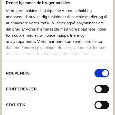
Denne hjemmeside bruger cookies
Vi bruger cookies til at tilpasse vores indhold og
annoncer, til at vise dig funktioner til sociale medier og til
at analysere vores trafik. Vi deler også oplysninger om
din brug af vores hjemmeside med vores partnere inden
for sociale medier, annonceringspartnere og
analysepartnere. Vores partnere kan kombinere disse
data med andre oplysninger, du har givet dem, eller som
de har indsamlet fra din brug af deres tjenester.
Samtykkevalg
NØDVENDIG
RUNDPIND 60 CM
PRÆFERENCER
KR.
64,00
–
KR.
83,00
STATISTIK