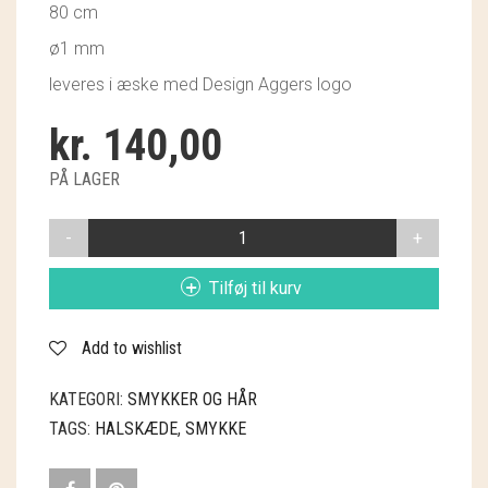
80 cm
GRY & SIF
ø1 mm
HAMMERSHUS FAIRTRADE
leveres i æske med Design Aggers logo
HARTGUT
kr.
140,00
IB LAURSEN
PÅ LAGER
IBU JEWELS
KUGLEKÆDE
FORGYLDT
KINTOBE
SØLV
Tilføj til kurv
ANTAL
KOUSTRUP & CO.
Add to wishlist
LÆSØ ULDSTUE
KATEGORI:
SMYKKER OG HÅR
MADAM GRÆSKAR
TAGS:
HALSKÆDE
,
SMYKKE
SEA ART PHOTO