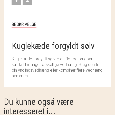
SOSCHJELDE
SÆBEVÆRKSTEDET
BESKRIVELSE
THY FRAGMENTER
THY ØKOBÆR
Kuglekæde forgyldt sølv
THYA
Kuglekæde forgyldt sølv – en flot og brugbar
TORDENVAND
kæde til mange forskellige vedhæng. Brug den til
din yndlingsvedhæng eller kombiner flere vedhæng
ANDRE BRANDS
sammen.
Du kunne også være
interesseret i...