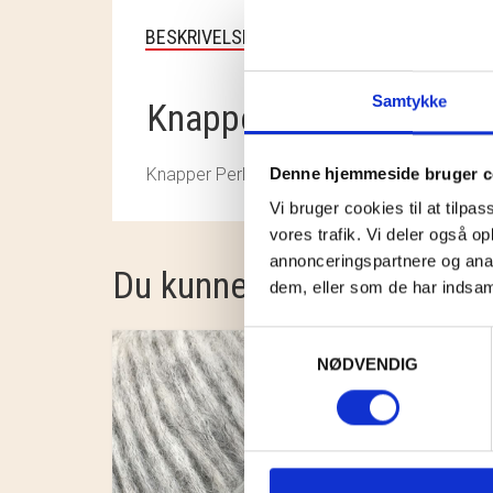
BESKRIVELSE
Samtykke
Knapper Perlemor Hvid
Denne hjemmeside bruger c
Knapper Perlemor Hvid
Vi bruger cookies til at tilpas
vores trafik. Vi deler også 
annonceringspartnere og anal
Du kunne også være intere
dem, eller som de har indsaml
Samtykkevalg
NØDVENDIG