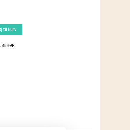
øj til kurv
ILBEHØR