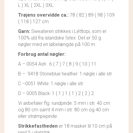
L ) XL ( 2XL ) 3XL
Trøjens overvidde ca.:
78 ( 82 ) 89 ( 98 ) 109
( 118 ) 127 cm
Garn:
Sweateren strikkes i Léttlopi, som er
100% uld fra islandske Ístex. Det er 50 g
nøgler med en løbelængde på 100 m.
Forbrug antal nøgler:
A – 0054 Ash: 6 ( 7 ) 7 ( 8 ) 9 ( 10 ) 11
B – 9418 Stoneblue heather: 1 nøgle i alle str.
C –0051 White: 1 nøgle i alle str.
D – 0005 Black: 1 ( 1 ) 1 ( 1 ) 2 ( 2 ) 2
Vi anbefaler flg. rundpinde: 5 mm i str. 40 cm
og 80 cm samt 4 mm i str. 80 cm og 40 cm
eller strømpepinde.
Strikkefastheden
er 18 masker til 10 cm på
pind 5 i glatstrik.