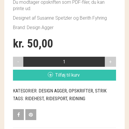
Du modtager opskriften som PDF-filer, du kan
GRY & SIF
printe ud.
HAMMERSHUS FAIRTRADE
Designet af Susanne Spetzler og Berith Fyhring
Brand: Design Agger
HARTGUT
kr.
50,00
IB LAURSEN
IBU JEWELS
HESTESWEATER
-
KINTOBE
STRIKKEOPSKRIFT
Tilføj til kurv
ANTAL
KOUSTRUP & CO.
KATEGORIER:
DESIGN AGGER
,
OPSKRIFTER
,
STRIK
LÆSØ ULDSTUE
TAGS:
RIDEHEST
,
RIDESPORT
,
RIDNING
MADAM GRÆSKAR
SEA ART PHOTO