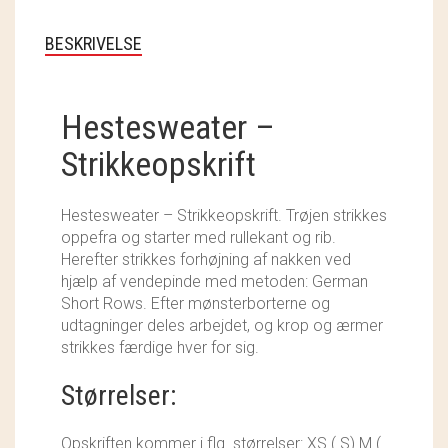
SOSCHJELDE
BESKRIVELSE
SÆBEVÆRKSTEDET
THY FRAGMENTER
Hestesweater –
THY ØKOBÆR
Strikkeopskrift
THYA
Hestesweater – Strikkeopskrift. Trøjen strikkes
oppefra og starter med rullekant og rib.
TORDENVAND
Herefter strikkes forhøjning af nakken ved
hjælp af vendepinde med metoden: German
ANDRE BRANDS
Short Rows. Efter mønsterborterne og
udtagninger deles arbejdet, og krop og ærmer
strikkes færdige hver for sig.
Størrelser:
Opskriften kommer i flg. størrelser: XS ( S) M (