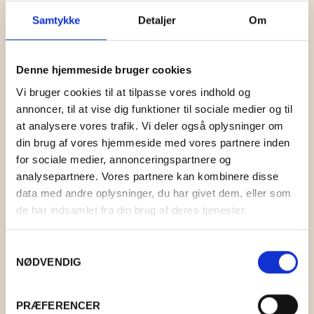
Samtykke
Detaljer
Om
Denne hjemmeside bruger cookies
Vi bruger cookies til at tilpasse vores indhold og
annoncer, til at vise dig funktioner til sociale medier og til
at analysere vores trafik. Vi deler også oplysninger om
din brug af vores hjemmeside med vores partnere inden
for sociale medier, annonceringspartnere og
analysepartnere. Vores partnere kan kombinere disse
data med andre oplysninger, du har givet dem, eller som
LÉTTLOPI 0005 BLACK HEATHER
de har indsamlet fra din brug af deres tjenester.
KR.
43,00
Samtykkevalg
NØDVENDIG
PRÆFERENCER