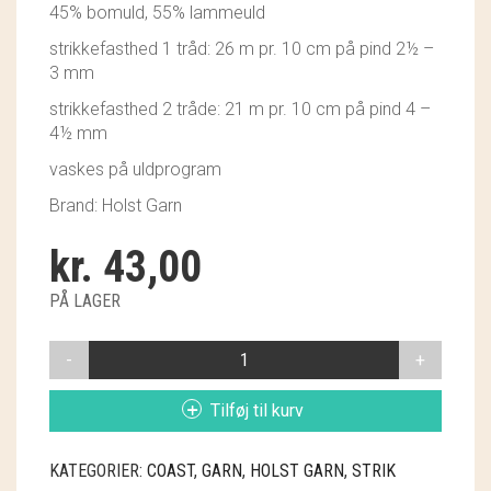
45% bomuld, 55% lammeuld
GRY & SIF
strikkefasthed 1 tråd: 26 m pr. 10 cm på pind 2½ –
HAMMERSHUS FAIRTRADE
3 mm
strikkefasthed 2 tråde: 21 m pr. 10 cm på pind 4 –
HARTGUT
4½ mm
IB LAURSEN
vaskes på uldprogram
Brand: Holst Garn
IBU JEWELS
kr.
43,00
KINTOBE
PÅ LAGER
KOUSTRUP & CO.
COAST
LÆSØ ULDSTUE
35
ROBINS
MADAM GRÆSKAR
Tilføj til kurv
EGG
ANTAL
SEA ART PHOTO
KATEGORIER:
COAST
,
GARN
,
HOLST GARN
,
STRIK