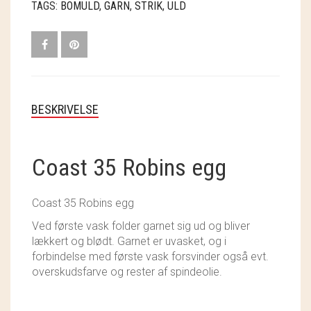
TAGS:
BOMULD
,
GARN
,
STRIK
,
ULD
SOSCHJELDE
SÆBEVÆRKSTEDET
THY FRAGMENTER
THY ØKOBÆR
BESKRIVELSE
THYA
Coast 35 Robins egg
TORDENVAND
ANDRE BRANDS
Coast 35 Robins egg
Ved første vask folder garnet sig ud og bliver
lækkert og blødt. Garnet er uvasket, og i
forbindelse med første vask forsvinder også evt.
overskudsfarve og rester af spindeolie.