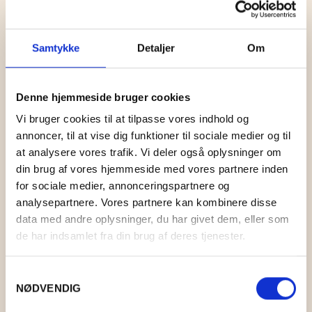
Samtykke
Detaljer
Om
Denne hjemmeside bruger cookies
COAST 34 SPEARMINT
Vi bruger cookies til at tilpasse vores indhold og
annoncer, til at vise dig funktioner til sociale medier og til
KR.
43,00
at analysere vores trafik. Vi deler også oplysninger om
din brug af vores hjemmeside med vores partnere inden
for sociale medier, annonceringspartnere og
analysepartnere. Vores partnere kan kombinere disse
data med andre oplysninger, du har givet dem, eller som
Relaterede varer
de har indsamlet fra din brug af deres tjenester.
Samtykkevalg
NØDVENDIG