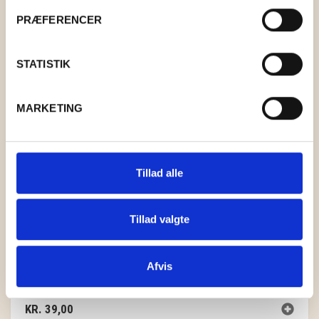
PRÆFERENCER
STATISTIK
MARKETING
Tillad alle
Tillad valgte
Afvis
LAMAULD 6020 STØVET ROSA
KR.
39,00