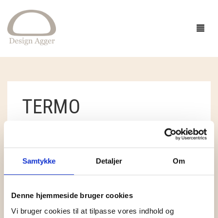
FORSIDE
TERMO
SHOP
BUTIK
GAVEIDÉER
STANDARDSORTERING
VISER ET ENKELT RESULTAT
EVENTS
STRIK
Samtykke
Detaljer
Om
INSPIRATION
TØJ
GARN
Denne hjemmeside bruger cookies
OM
SMYKKER OG HÅR
OPSKRIFTER
ACCESSORIES
CAMAROSE
Vi bruger cookies til at tilpasse vores indhold og