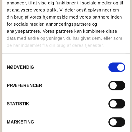
KONTAKT
BOLIG
STRIKKEKIT
TOPPE OG BLUSER
HOLST GARN
LAMA TWEED
annoncer, til at vise dig funktioner til sociale medier og til
at analysere vores trafik. Vi deler også oplysninger om
MAD
STRIKKETILBEHØR
KIMONOER OG JAKKER
KØKKEN
ISTEX GARN
LAMAULD
COAST
0
CART
din brug af vores hjemmeside med vores partnere inden
for sociale medier, annonceringspartnere og
GAVEKURVE
T-SHIRTS OG SHORTS
BAD
DET SALTE KØKKEN
PERMIN
TYND LAMAULD
HAYA
LÉTTLOPI
analysepartnere. Vores partnere kan kombinere disse
data med andre oplysninger, du har givet dem, eller som
TASKER OG KURVE
INDRETNING
DET SØDE KØKKEN
RICO DESIGN
SNEFNUG
LUCIA
ELISE
de har indsamlet fra din brug af deres tjenester.
UPCYCLED
DEKORATION
ANDRE MADVARER
MIDNATSSOL
SUPERSOFT
NELLIE
MAKE IT BLÜMCHEN
Samtykkevalg
NØDVENDIG
FAIRTRADE
KORT OG PLAKATER
LØVFALD
TITICACA
BRANDS
ANDET
PIMABOMULD
PRÆFERENCER
BAKKEDAL
STATISTIK
DESIGN AGGER
FOOD’IE TERMOMADKASSE
GRUMS
MARKETING
KR.
53,00
–
KR.
265,00