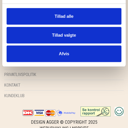
GRY & SIF
HAMMERSHUS FAIRTRADE
Tillad alle
HARTGUT
FORSIDE
Tillad valgte
IB LAURSEN
SHOP
INSPIRATION
Afvis
IBU JEWELS
HANDELSBETINGELSER
KINTOBE
PRIVATLIVSPOLITIK
KOUSTRUP & CO.
KONTAKT
LÆSØ ULDSTUE
KUNDEKLUB
MADAM GRÆSKAR
SEA ART PHOTO
DESIGN AGGER © COPYRIGHT 2025