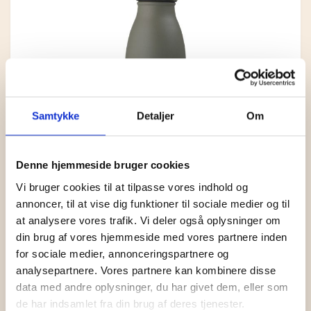
KONTAKT
BOLIG
STRIKKEKIT
TOPPE OG BLUSER
HOLST GARN
LAMA TWEED
MAD
STRIKKETILBEHØR
KIMONOER OG JAKKER
KØKKEN
ISTEX GARN
LAMAULD
COAST
0
CART
GAVEKURVE
T-SHIRTS OG SHORTS
BAD
DET SALTE KØKKEN
PERMIN
TYND LAMAULD
HAYA
LÉTTLOPI
TASKER OG KURVE
INDRETNING
DET SØDE KØKKEN
RICO DESIGN
SNEFNUG
LUCIA
ELISE
Samtykke
Detaljer
Om
UPCYCLED
DEKORATION
ANDRE MADVARER
MIDNATSSOL
SUPERSOFT
NELLIE
MAKE IT BLÜMCHEN
FAIRTRADE
KORT OG PLAKATER
LØVFALD
TITICACA
Denne hjemmeside bruger cookies
Vi bruger cookies til at tilpasse vores indhold og
BRANDS
ANDET
PIMABOMULD
annoncer, til at vise dig funktioner til sociale medier og til
at analysere vores trafik. Vi deler også oplysninger om
BAKKEDAL
din brug af vores hjemmeside med vores partnere inden
for sociale medier, annonceringspartnere og
DESIGN AGGER
DRIKKEFLASKE 500 ML
analysepartnere. Vores partnere kan kombinere disse
data med andre oplysninger, du har givet dem, eller som
GRUMS
KR.
245,00
de har indsamlet fra din brug af deres tjenester.