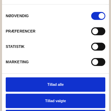
GRY & SIF
Samtykkevalg
HAMMERSHUS FAIRTRADE
NØDVENDIG
HARTGUT
PRÆFERENCER
IB LAURSEN
STATISTIK
IBU JEWELS
KINTOBE
MARKETING
KOUSTRUP & CO.
LÆSØ ULDSTUE
Tillad alle
MADAM GRÆSKAR
Tillad valgte
SEA ART PHOTO