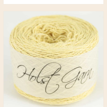
GRY & SIF
HAMMERSHUS FAIRTRADE
HARTGUT
IB LAURSEN
IBU JEWELS
KINTOBE
KOUSTRUP & CO.
LÆSØ ULDSTUE
MADAM GRÆSKAR
SEA ART PHOTO