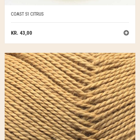
SOSCHJELDE
COAST 51 CITRUS
SÆBEVÆRKSTEDET
THY FRAGMENTER
KR.
43,00
THY ØKOBÆR
THYA
TORDENVAND
ANDRE BRANDS