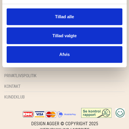
GRY & SIF
HAMMERSHUS FAIRTRADE
Tillad alle
HARTGUT
FORSIDE
Tillad valgte
IB LAURSEN
SHOP
INSPIRATION
Afvis
IBU JEWELS
HANDELSBETINGELSER
KINTOBE
PRIVATLIVSPOLITIK
KOUSTRUP & CO.
KONTAKT
LÆSØ ULDSTUE
KUNDEKLUB
MADAM GRÆSKAR
SEA ART PHOTO
DESIGN AGGER © COPYRIGHT 2025