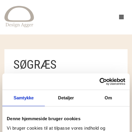
FORSIDE
SØGRÆS
SHOP
BUTIK
GAVEIDÉER
STANDARDSORTERING
VISER ET ENKELT RESULTAT
EVENTS
STRIK
Samtykke
Detaljer
Om
INSPIRATION
TØJ
GARN
Denne hjemmeside bruger cookies
OM
SMYKKER OG HÅR
OPSKRIFTER
ACCESSORIES
CAMAROSE
Vi bruger cookies til at tilpasse vores indhold og