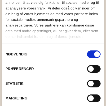
KONTAKT
BOLIG
STRIKKEKIT
TOPPE OG BLUSER
HOLST GARN
LAMA TWEED
annoncer, til at vise dig funktioner til sociale medier og til
at analysere vores trafik. Vi deler også oplysninger om
MAD
STRIKKETILBEHØR
KIMONOER OG JAKKER
KØKKEN
ISTEX GARN
LAMAULD
COAST
0
CART
din brug af vores hjemmeside med vores partnere inden
for sociale medier, annonceringspartnere og
GAVEKURVE
T-SHIRTS OG SHORTS
BAD
DET SALTE KØKKEN
PERMIN
TYND LAMAULD
HAYA
LÉTTLOPI
analysepartnere. Vores partnere kan kombinere disse
data med andre oplysninger, du har givet dem, eller som
TASKER OG KURVE
INDRETNING
DET SØDE KØKKEN
RICO DESIGN
SNEFNUG
LUCIA
ELISE
de har indsamlet fra din brug af deres tjenester.
UPCYCLED
DEKORATION
ANDRE MADVARER
MIDNATSSOL
SUPERSOFT
NELLIE
MAKE IT BLÜMCHEN
Samtykkevalg
NØDVENDIG
FAIRTRADE
KORT OG PLAKATER
LØVFALD
TITICACA
BRANDS
ANDET
PIMABOMULD
PRÆFERENCER
BAKKEDAL
STATISTIK
DESIGN AGGER
DÆKKESERVIET
GRUMS
MARKETING
KR.
75,00