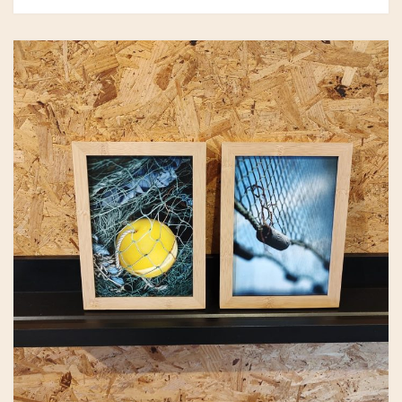
GRY & SIF
HAMMERSHUS FAIRTRADE
HARTGUT
IB LAURSEN
IBU JEWELS
KINTOBE
KOUSTRUP & CO.
LÆSØ ULDSTUE
MADAM GRÆSKAR
SEA ART PHOTO