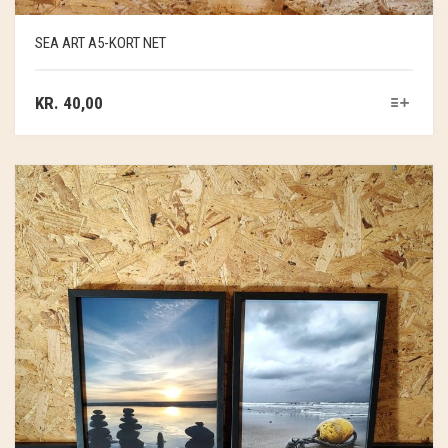
SOSCHJELDE
SEA ART A5-KORT NET
SÆBEVÆRKSTEDET
KR.
40,00
THY FRAGMENTER
THY ØKOBÆR
THYA
TORDENVAND
ANDRE BRANDS