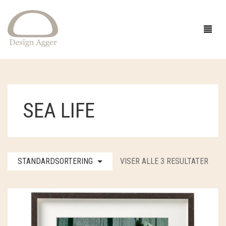
FORSIDE
SEA LIFE
SHOP
BUTIK
GAVEIDÉER
STANDARDSORTERING
VISER ALLE 3 RESULTATER
EVENTS
STRIK
INSPIRATION
TØJ
GARN
OM
SMYKKER OG HÅR
OPSKRIFTER
ACCESSORIES
CAMAROSE