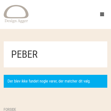
FORSIDE
PEBER
SHOP
BUTIK
GAVEIDÉER
EVENTS
STRIK
Der blev ikke fundet nogle varer, der matcher dit valg.
INSPIRATION
TØJ
GARN
OM
SMYKKER OG HÅR
OPSKRIFTER
ACCESSORIES
CAMAROSE
FORSIDE