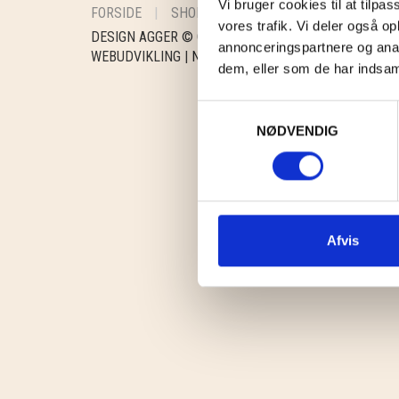
Vi bruger cookies til at tilpas
FORSIDE
SHOP
INSPIRATION
HANDELS
vores trafik. Vi deler også 
DESIGN AGGER © COPYRIGHT 2025
annonceringspartnere og anal
WEBUDVIKLING |
NORSITE
dem, eller som de har indsaml
Samtykkevalg
NØDVENDIG
Afvis